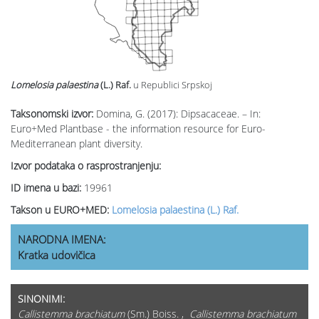
Lomelosia palaestina
(L.) Raf.
u Republici Srpskoj
Taksonomski izvor:
Domina, G. (2017): Dipsacaceae. – In:
Euro+Med Plantbase - the information resource for Euro-
Mediterranean plant diversity.
Izvor podataka o rasprostranjenju:
ID imena u bazi:
19961
Takson u EURO+MED:
Lomelosia palaestina (L.) Raf.
NARODNA IMENA:
Kratka udovičica
SINONIMI:
Callistemma brachiatum
(Sm.) Boiss. ,
Callistemma brachiatum