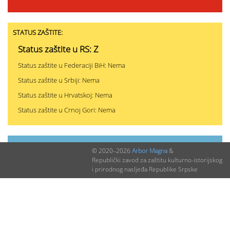
STATUS ZAŠTITE:
Status zaštite u RS: Z
Status zaštite u Federaciji BiH: Nema
Status zaštite u Srbiji: Nema
Status zaštite u Hrvatskoj: Nema
Status zaštite u Crnoj Gori: Nema
PODACI O NALAZIMA (ukupno 0)
© 2020–2026
Arbor Magna
&
Republički zavod za zaštitu kulturno-istorijskog
i prirodnog nasljeđa Republike Srpske
Nepublikovanih nalaza:
0
Publikovanih nalaza:
0