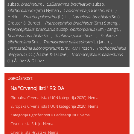
subsp.
brachiatum
,
Callistemma brachiatum
subsp.
sibthorpianum
(Sm.) Nyman ,
Callistemma palaestinum
(L.)
Heldr. ,
Knautia palaestina
(L.) L. ,
Lomelosia brachiata
(Sm.)
Greuter & Burdet ,
Pterocephalus brachiatus
(Sm.) Spreng. ,
Pterocephalus brachiatus
subsp.
sibthorpianus
(Sm.) Zangh. ,
Scabiosa brachiata
Sm. ,
Scabiosa palaestina
L. ,
Scabiosa
sibthorpiana
Sm. ,
Tremastelma palaestinum
(L.) Janch. ,
Tremastelma sibthorpianum
(Sm.) R.M.Fritsch ,
Trochocephalus
aleppicus
(DC.) Á.Löve & D.Löve ,
Trochocephalus palaestinus
(L.) Á.Löve & D.Löve
UGROŽENOST:
Na "Crvenoj listi" RS: DA
Globalna Crvena lista (IUCN kategorija 2020): Nema
Evropska Crvena lista (IUCN kategorija 2020): Nema
Kategorija ugroženosti u Federaciji BiH: Nema
Crvena lista Srbije: Nema
Crvena lista Hrvatske: Nema