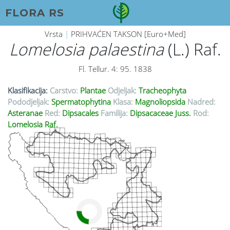
FLORA RS
Vrsta
|
PRIHVAĆEN TAKSON [Euro+Med]
Lomelosia palaestina
(L.) Raf.
Fl. Tellur. 4: 95. 1838
Klasifikacija:
Carstvo:
Plantae
Odjeljak:
Tracheophyta
Pododjeljak:
Spermatophytina
Klasa:
Magnoliopsida
Nadred:
Asteranae
Red:
Dipsacales
Familija:
Dipsacaceae Juss.
Rod:
Lomelosia Raf.