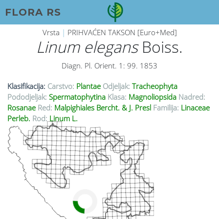
FLORA RS
Vrsta
|
PRIHVAĆEN TAKSON [Euro+Med]
Linum elegans
Boiss.
Diagn. Pl. Orient. 1: 99. 1853
Klasifikacija:
Carstvo:
Plantae
Odjeljak:
Tracheophyta
Pododjeljak:
Spermatophytina
Klasa:
Magnoliopsida
Nadred:
Rosanae
Red:
Malpighiales Bercht. & J. Presl
Familija:
Linaceae
Perleb.
Rod:
Linum L.