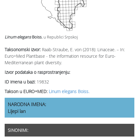
Linum elegans
Boiss.
u Republici Srpskoj
Taksonomski izvor:
Raab-Straube, E. von (2018): Linaceae. – In:
Euro+Med Plantbase - the information resource for Euro-
Mediterranean plant diversity.
Izvor podataka o rasprostranjenju:
ID imena u bazi:
19832
Takson u EURO+MED:
Linum elegans Boiss.
NARODNA IMENA:
Lijepi lan
SINONIMI: