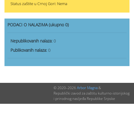
Status zaštite u Crnoj Gori: Nema
PODACI O NALAZIMA (ukupno 0)
Nepublikovanih nalaza:
0
Publikovanih nalaza:
0
© 2020–2026
Arbor Magna
&
Republički zavod za zaštitu kulturno-istorijskog
i prirodnog nasljeđa Republike Srpske