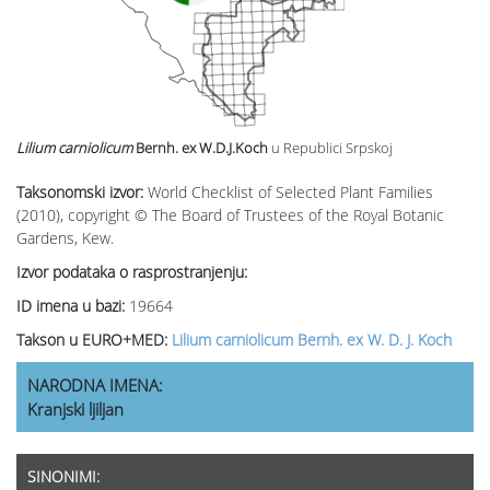
Lilium carniolicum
Bernh. ex W.D.J.Koch
u Republici Srpskoj
Taksonomski izvor:
World Checklist of Selected Plant Families
(2010), copyright © The Board of Trustees of the Royal Botanic
Gardens, Kew.
Izvor podataka o rasprostranjenju:
ID imena u bazi:
19664
Takson u EURO+MED:
Lilium carniolicum Bernh. ex W. D. J. Koch
NARODNA IMENA:
Kranjski ljiljan
SINONIMI: