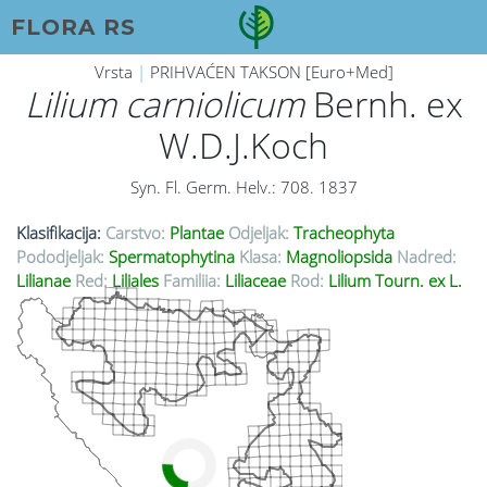
FLORA RS
Vrsta
|
PRIHVAĆEN TAKSON [Euro+Med]
Lilium carniolicum
Bernh. ex
W.D.J.Koch
Syn. Fl. Germ. Helv.: 708. 1837
Klasifikacija:
Carstvo:
Plantae
Odjeljak:
Tracheophyta
Pododjeljak:
Spermatophytina
Klasa:
Magnoliopsida
Nadred:
Lilianae
Red:
Liliales
Familija:
Liliaceae
Rod:
Lilium Tourn. ex L.