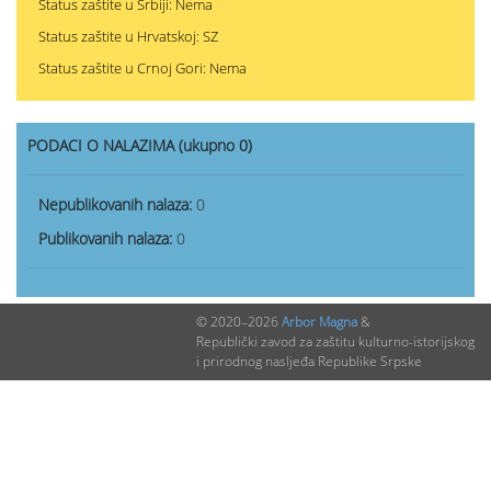
Status zaštite u Srbiji: Nema
Status zaštite u Hrvatskoj: SZ
Status zaštite u Crnoj Gori: Nema
PODACI O NALAZIMA (ukupno 0)
Nepublikovanih nalaza:
0
Publikovanih nalaza:
0
© 2020–2026
Arbor Magna
&
Republički zavod za zaštitu kulturno-istorijskog
i prirodnog nasljeđa Republike Srpske