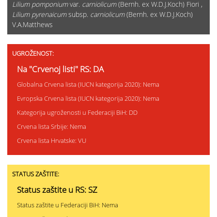
Lilium pomponium
var.
carniolicum
(Bernh. ex W.D.J.Koch) Fiori ,
Lilium pyrenaicum
subsp.
carniolicum
(Bernh. ex W.D.J.Koch)
V.A.Matthews
UGROŽENOST:
Na "Crvenoj listi" RS: DA
Globalna Crvena lista (IUCN kategorija 2020): Nema
Evropska Crvena lista (IUCN kategorija 2020): Nema
Kategorija ugroženosti u Federaciji BiH: DD
Crvena lista Srbije: Nema
Crvena lista Hrvatske: VU
STATUS ZAŠTITE:
Status zaštite u RS: SZ
Status zaštite u Federaciji BiH: Nema