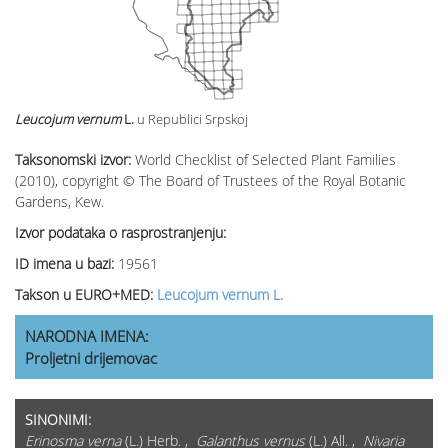
Leucojum vernum
L.
u Republici Srpskoj
Taksonomski izvor:
World Checklist of Selected Plant Families
(2010), copyright © The Board of Trustees of the Royal Botanic
Gardens, Kew.
Izvor podataka o rasprostranjenju:
ID imena u bazi:
19561
Takson u EURO+MED:
Leucojum vernum L.
NARODNA IMENA:
Proljetni drijemovac
SINONIMI:
Erinosma verna
(L.) Herb. ,
Galanthus vernus
(L.) All. ,
Nivaria