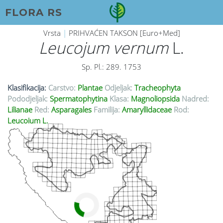
FLORA RS
Vrsta
|
PRIHVAĆEN TAKSON [Euro+Med]
Leucojum vernum
L.
Sp. Pl.: 289. 1753
Klasifikacija:
Carstvo:
Plantae
Odjeljak:
Tracheophyta
Pododjeljak:
Spermatophytina
Klasa:
Magnoliopsida
Nadred:
Lilianae
Red:
Asparagales
Familija:
Amaryllidaceae
Rod:
Leucojum L.