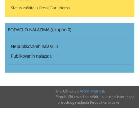
Status zaštite u Crnoj Gori: Nema
PODACI O NALAZIMA (ukupno 0)
Nepublikovanih nalaza:
0
Publikovanih nalaza:
0
© 2020–2026
Arbor Magna
&
Republički zavod za zaštitu kulturno-istorijskog
i prirodnog nasljeđa Republike Srpske