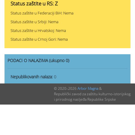
Status zaštite u RS: Z
Status zaštite u Federaciji BiH: Nema
Status zaštite u Srbiji: Nema
Status zaštite u Hrvatskoj: Nema
Status zaštite u Crnoj Gori: Nema
PODACI O NALAZIMA (ukupno 0)
Nepublikovanih nalaza:
0
Publikovanih nalaza:
0
© 2020–2026
Arbor Magna
&
Republički zavod za zaštitu kulturno-istorijskog
i prirodnog nasljeđa Republike Srpske