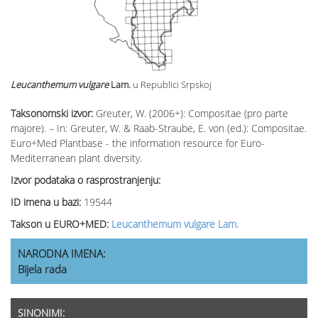
Leucanthemum vulgare
Lam.
u Republici Srpskoj
Taksonomski izvor:
Greuter, W. (2006+): Compositae (pro parte
majore). – In: Greuter, W. & Raab-Straube, E. von (ed.): Compositae.
Euro+Med Plantbase - the information resource for Euro-
Mediterranean plant diversity.
Izvor podataka o rasprostranjenju:
ID imena u bazi:
19544
Takson u EURO+MED:
Leucanthemum vulgare Lam.
NARODNA IMENA:
Bijela rada
SINONIMI: