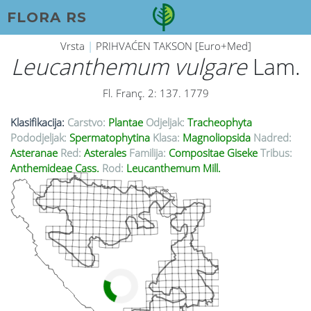
FLORA RS
Vrsta
|
PRIHVAĆEN TAKSON [Euro+Med]
Leucanthemum vulgare
Lam.
Fl. Franç. 2: 137. 1779
Klasifikacija:
Carstvo:
Plantae
Odjeljak:
Tracheophyta
Pododjeljak:
Spermatophytina
Klasa:
Magnoliopsida
Nadred:
Asteranae
Red:
Asterales
Familija:
Compositae Giseke
Tribus:
Anthemideae Cass.
Rod:
Leucanthemum Mill.