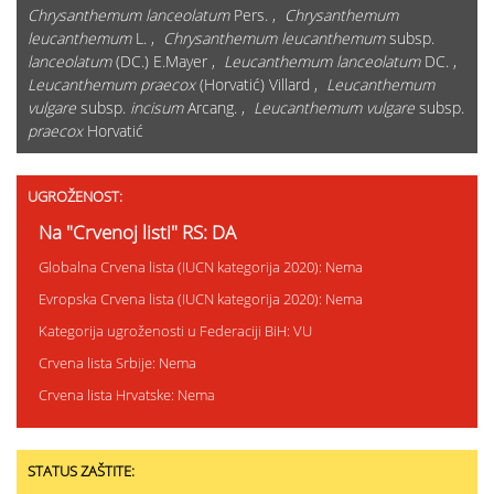
Chrysanthemum lanceolatum
Pers. ,
Chrysanthemum
leucanthemum
L. ,
Chrysanthemum leucanthemum
subsp.
lanceolatum
(DC.) E.Mayer ,
Leucanthemum lanceolatum
DC. ,
Leucanthemum praecox
(Horvatić) Villard ,
Leucanthemum
vulgare
subsp.
incisum
Arcang. ,
Leucanthemum vulgare
subsp.
praecox
Horvatić
UGROŽENOST:
Na "Crvenoj listi" RS: DA
Globalna Crvena lista (IUCN kategorija 2020): Nema
Evropska Crvena lista (IUCN kategorija 2020): Nema
Kategorija ugroženosti u Federaciji BiH: VU
Crvena lista Srbije: Nema
Crvena lista Hrvatske: Nema
STATUS ZAŠTITE: