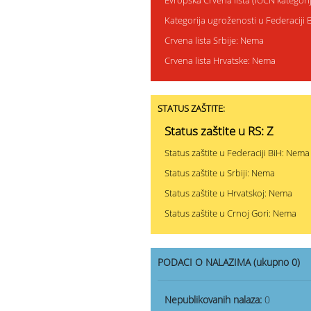
Evropska Crvena lista (IUCN kategor
Kategorija ugroženosti u Federaciji 
Crvena lista Srbije: Nema
Crvena lista Hrvatske: Nema
STATUS ZAŠTITE:
Status zaštite u RS: Z
Status zaštite u Federaciji BiH: Nema
Status zaštite u Srbiji: Nema
Status zaštite u Hrvatskoj: Nema
Status zaštite u Crnoj Gori: Nema
PODACI O NALAZIMA (ukupno 0)
Nepublikovanih nalaza:
0