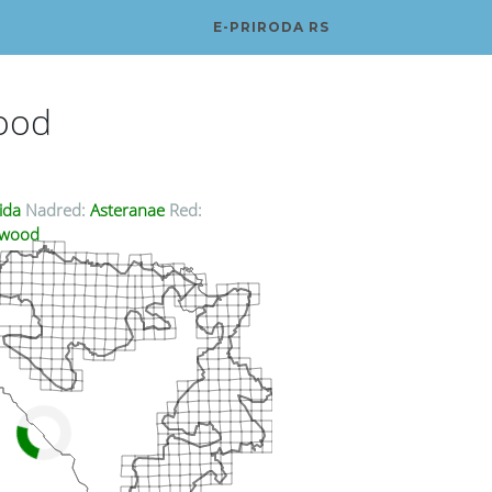
E-PRIRODA RS
ood
ida
Nadred:
Asteranae
Red:
ywood