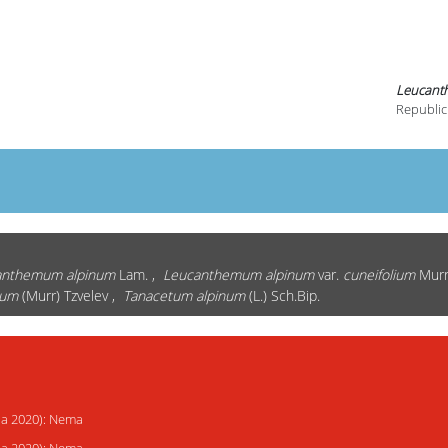
Leucanth
Republic
anthemum alpinum
Lam. ,
Leucanthemum alpinum
var.
cuneifolium
Murr
ium
(Murr) Tzvelev ,
Tanacetum alpinum
(L.) Sch.Bip.
ija 2020): Nema