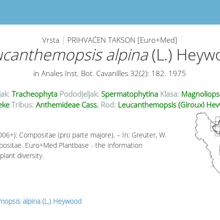
Vrsta
|
PRIHVAĆEN TAKSON [Euro+Med]
ucanthemopsis alpina
(L.) Heyw
in Anales Inst. Bot. Cavanilles 32(2): 182. 1975
jak:
Tracheophyta
Pododjeljak:
Spermatophytina
Klasa:
Magnoliops
eke
Tribus:
Anthemideae Cass.
Rod:
Leucanthemopsis (Giroux) He
006+): Compositae (pro parte majore). – In: Greuter, W.
mpositae. Euro+Med Plantbase - the information
lant diversity.
opsis alpina (L.) Heywood