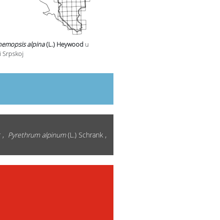
emopsis alpina
(L.) Heywood
u
i Srpskoj
 ,
Pyrethrum alpinum
(L.) Schrank ,