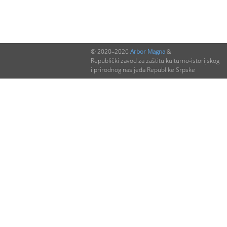
© 2020–2026
Arbor Magna
&
Republički zavod za zaštitu kulturno-istorijskog
i prirodnog nasljeđa Republike Srpske