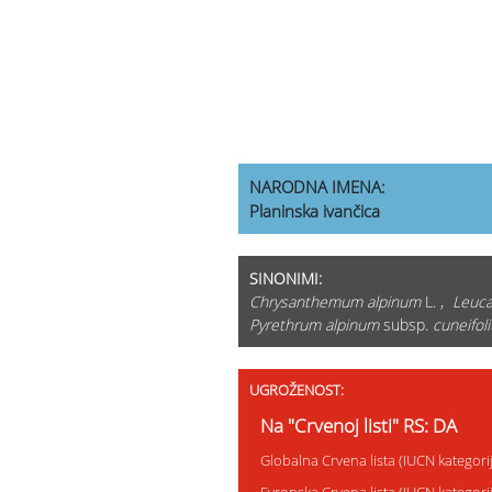
NARODNA IMENA:
Planinska ivančica
SINONIMI:
Chrysanthemum alpinum
L. ,
Leuc
Pyrethrum alpinum
subsp.
cuneifol
UGROŽENOST:
Na "Crvenoj listi" RS: DA
Globalna Crvena lista (IUCN kategor