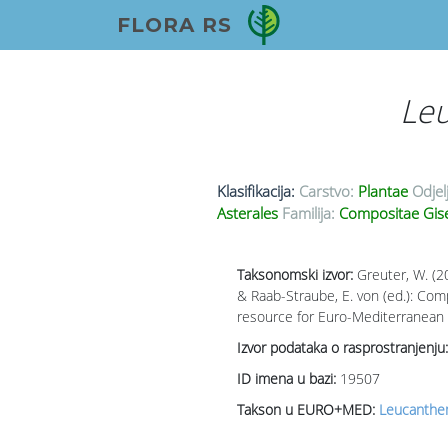
FLORA RS
Le
Klasifikacija:
Carstvo:
Plantae
Odjel
Asterales
Familija:
Compositae Gis
Taksonomski izvor:
Greuter, W. (2
& Raab-Straube, E. von (ed.): Co
resource for Euro-Mediterranean p
Izvor podataka o rasprostranjenju:
ID imena u bazi:
19507
Takson u EURO+MED:
Leucanthem