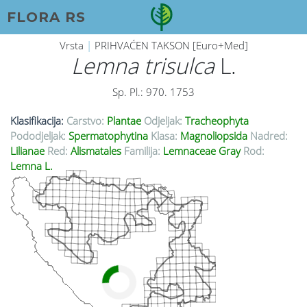
FLORA RS
Vrsta
|
PRIHVAĆEN TAKSON [Euro+Med]
Lemna trisulca
L.
Sp. Pl.: 970. 1753
Klasifikacija:
Carstvo:
Plantae
Odjeljak:
Tracheophyta
Pododjeljak:
Spermatophytina
Klasa:
Magnoliopsida
Nadred:
Lilianae
Red:
Alismatales
Familija:
Lemnaceae Gray
Rod:
Lemna L.