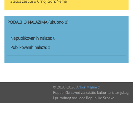
Status zaštite u Crnoj Gori: Nema
PODACI O NALAZIMA (ukupno 0)
Nepublikovanih nalaza:
0
Publikovanih nalaza:
0
© 2020–2026
Arbor Magna
&
Republički zavod za zaštitu kulturno-istorijskog
i prirodnog nasljeđa Republike Srpske