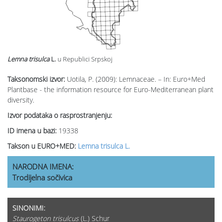
Lemna trisulca
L.
u Republici Srpskoj
Taksonomski izvor:
Uotila, P. (2009): Lemnaceae. – In: Euro+Med
Plantbase - the information resource for Euro-Mediterranean plant
diversity.
Izvor podataka o rasprostranjenju:
ID imena u bazi:
19338
Takson u EURO+MED:
Lemna trisulca L.
NARODNA IMENA:
Trodijelna sočivica
SINONIMI:
Staurogeton trisulcus
(L.) Schur