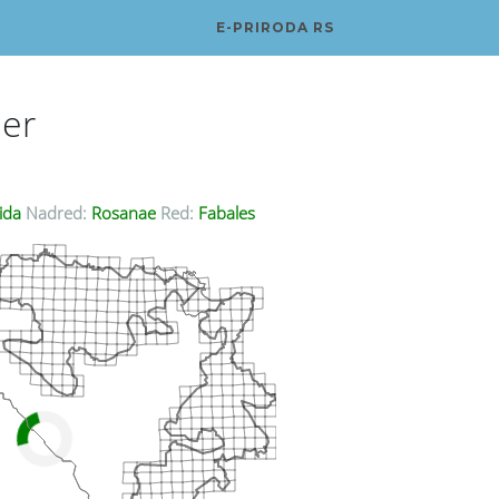
E-PRIRODA RS
ler
ida
Nadred:
Rosanae
Red:
Fabales