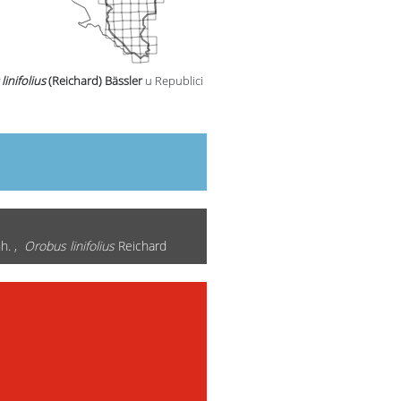
linifolius
(Reichard) Bässler
u Republici
h. ,
Orobus linifolius
Reichard