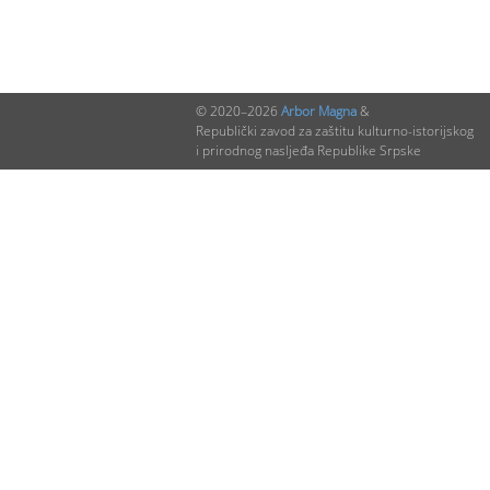
© 2020–2026
Arbor Magna
&
Republički zavod za zaštitu kulturno-istorijskog
i prirodnog nasljeđa Republike Srpske