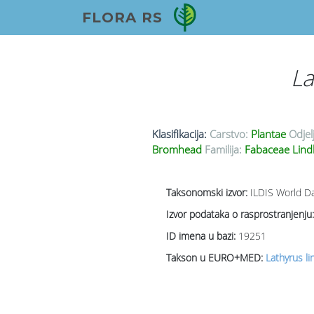
FLORA RS
La
Klasifikacija:
Carstvo:
Plantae
Odjel
Bromhead
Familija:
Fabaceae Lind
Taksonomski izvor:
ILDIS World Da
Izvor podataka o rasprostranjenju:
ID imena u bazi:
19251
Takson u EURO+MED:
Lathyrus li