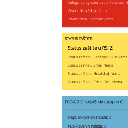
Kategorija ugroženosti u Federaciji
Crvena lista Srbije: Nema
Crvena lista Hrvatske: Nema
STATUS ZAŠTITE:
Status zaštite u RS: Z
Status zaštite u Federaciji BiH: Nema
Status zaštite u Srbiji: Nema
Status zaštite u Hrvatskoj: Nema
Status zaštite u Crnoj Gori: Nema
PODACI O NALAZIMA (ukupno 0)
Nepublikovanih nalaza:
0
Publikovanih nalaza:
0