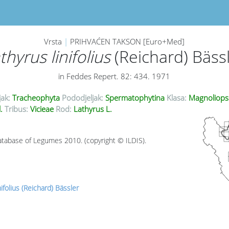
Vrsta
|
PRIHVAĆEN TAKSON [Euro+Med]
thyrus linifolius
(Reichard) Bäss
in Feddes Repert. 82: 434. 1971
jak:
Tracheophyta
Pododjeljak:
Spermatophytina
Klasa:
Magnoliops
l.
Tribus:
Vicieae
Rod:
Lathyrus L.
tabase of Legumes 2010. (copyright © ILDIS).
nifolius (Reichard) Bässler