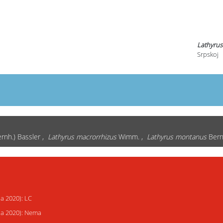
Lathyrus 
Srpskoj
rnh.) Bassler ,
Lathyrus macrorrhizus
Wimm. ,
Lathyrus montanus
Bern
ja 2020): LC
ija 2020): Nema