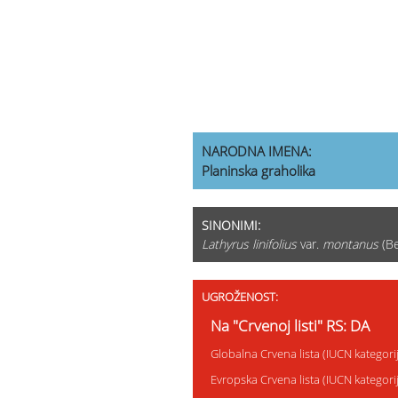
NARODNA IMENA:
Planinska graholika
SINONIMI:
Lathyrus linifolius
var.
montanus
(Be
UGROŽENOST:
Na "Crvenoj listi" RS: DA
Globalna Crvena lista (IUCN kategori
Evropska Crvena lista (IUCN kategor