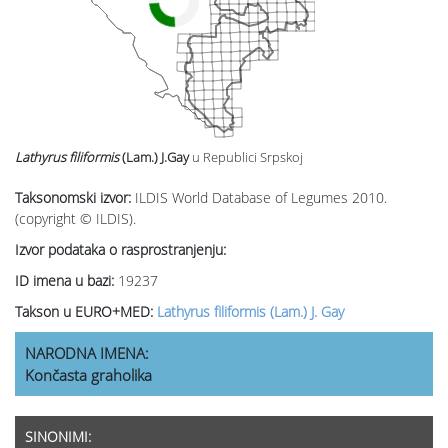
Lathyrus filiformis
(Lam.) J.Gay
u Republici Srpskoj
Taksonomski izvor:
ILDIS World Database of Legumes 2010.
(copyright © ILDIS).
Izvor podataka o rasprostranjenju:
ID imena u bazi:
19237
Takson u EURO+MED:
Lathyrus filiformis (Lam.) J. Gay
NARODNA IMENA:
Končasta graholika
SINONIMI: