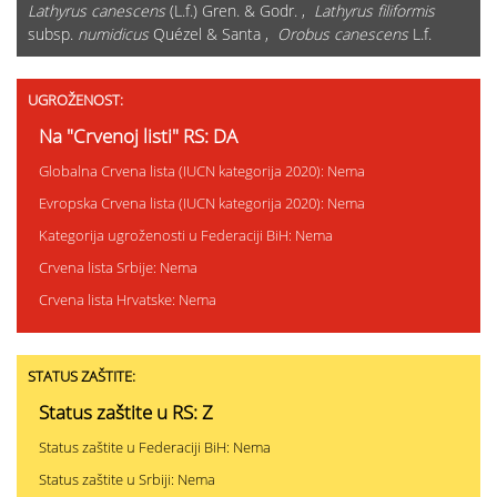
Lathyrus canescens
(L.f.) Gren. & Godr. ,
Lathyrus filiformis
subsp.
numidicus
Quézel & Santa ,
Orobus canescens
L.f.
UGROŽENOST:
Na "Crvenoj listi" RS: DA
Globalna Crvena lista (IUCN kategorija 2020): Nema
Evropska Crvena lista (IUCN kategorija 2020): Nema
Kategorija ugroženosti u Federaciji BiH: Nema
Crvena lista Srbije: Nema
Crvena lista Hrvatske: Nema
STATUS ZAŠTITE:
Status zaštite u RS: Z
Status zaštite u Federaciji BiH: Nema
Status zaštite u Srbiji: Nema