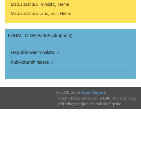
Status zaštite u Hrvatskoj: Nema
Status zaštite u Crnoj Gori: Nema
PODACI O NALAZIMA (ukupno 0)
Nepublikovanih nalaza:
0
Publikovanih nalaza:
0
© 2020–2026
Arbor Magna
&
Republički zavod za zaštitu kulturno-istorijskog
i prirodnog nasljeđa Republike Srpske