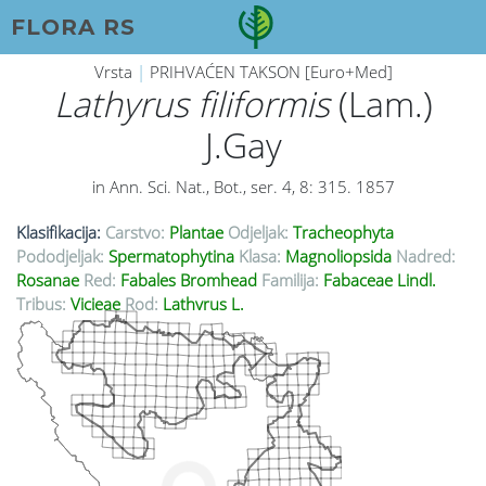
FLORA RS
Vrsta
|
PRIHVAĆEN TAKSON [Euro+Med]
Lathyrus filiformis
(Lam.)
J.Gay
in Ann. Sci. Nat., Bot., ser. 4, 8: 315. 1857
Klasifikacija:
Carstvo:
Plantae
Odjeljak:
Tracheophyta
Pododjeljak:
Spermatophytina
Klasa:
Magnoliopsida
Nadred:
Rosanae
Red:
Fabales Bromhead
Familija:
Fabaceae Lindl.
Tribus:
Vicieae
Rod:
Lathyrus L.