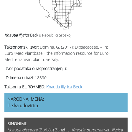
Knautia illyrica
Beck
u Republici Srpskoj
Taksonomski izvor:
Domina, G. (2017): Dipsacaceae. – In:
Euro+Med Plantbase - the information resource for Euro-
Mediterranean plant diversity.
Izvor podataka o rasprostranjenju:
ID imena u bazi:
18890
Takson u EURO+MED:
Knautia illyrica Beck
NARODNA IMENA:
Ilirska udovičica
SINONIMI:
Knautia dissecta
(Borbás) Zangh. ,
Knautia purpurea
var.
illyrica