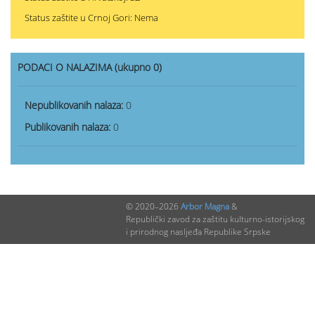
Status zaštite u Crnoj Gori: Nema
PODACI O NALAZIMA (ukupno 0)
Nepublikovanih nalaza:
0
Publikovanih nalaza:
0
© 2020–2026
Arbor Magna
&
Republički zavod za zaštitu kulturno-istorijskog
i prirodnog nasljeđa Republike Srpske