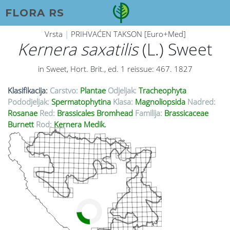
FLORA RS
Vrsta
|
PRIHVAĆEN TAKSON [Euro+Med]
Kernera saxatilis
(L.) Sweet
in Sweet, Hort. Brit., ed. 1 reissue: 467. 1827
Klasifikacija:
Carstvo:
Plantae
Odjeljak:
Tracheophyta
Pododjeljak:
Spermatophytina
Klasa:
Magnoliopsida
Nadred:
Rosanae
Red:
Brassicales Bromhead
Familija:
Brassicaceae
Burnett
Rod:
Kernera Medik.