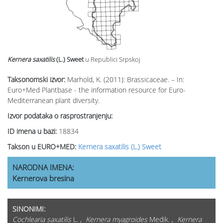
Kernera saxatilis
(L.) Sweet
u Republici Srpskoj
Taksonomski izvor:
Marhold, K. (2011): Brassicaceae. – In:
Euro+Med Plantbase - the information resource for Euro-
Mediterranean plant diversity.
Izvor podataka o rasprostranjenju:
ID imena u bazi:
18834
Takson u EURO+MED:
Kernera saxatilis (L.) Sweet
NARODNA IMENA:
Kernerova bresina
SINONIMI:
Cochlearia saxatilis
L. ,
Kernera myagroides
Medik. ,
Kernera