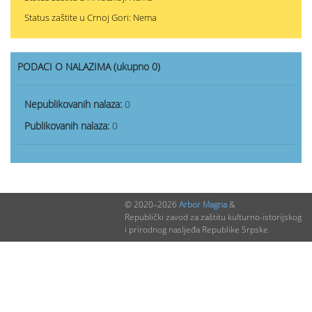
Status zaštite u Crnoj Gori: Nema
PODACI O NALAZIMA (ukupno 0)
Nepublikovanih nalaza:
0
Publikovanih nalaza:
0
© 2020–2026
Arbor Magna
&
Republički zavod za zaštitu kulturno-istorijskog
i prirodnog nasljeđa Republike Srpske