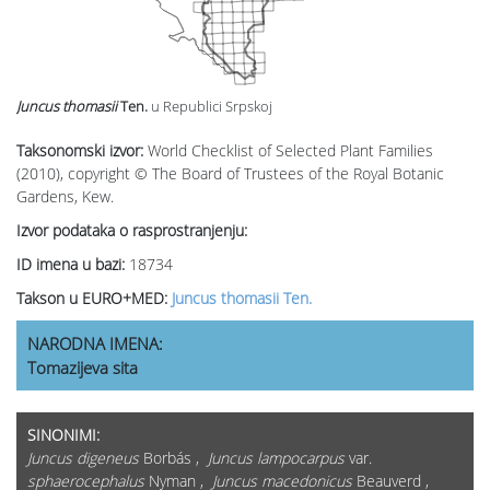
Juncus thomasii
Ten.
u Republici Srpskoj
Taksonomski izvor:
World Checklist of Selected Plant Families
(2010), copyright © The Board of Trustees of the Royal Botanic
Gardens, Kew.
Izvor podataka o rasprostranjenju:
ID imena u bazi:
18734
Takson u EURO+MED:
Juncus thomasii Ten.
NARODNA IMENA:
Tomazijeva sita
SINONIMI:
Juncus digeneus
Borbás ,
Juncus lampocarpus
var.
sphaerocephalus
Nyman ,
Juncus macedonicus
Beauverd ,