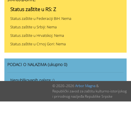
Status zaštite u RS: Z
Status zaštite u Federaciji BiH: Nema
Status zaštite u Srbiji: Nema
Status zaštite u Hrvatskoj: Nema
Status zaštite u Crnoj Gori: Nema
PODACI O NALAZIMA (ukupno 0)
Nepublikovanih nalaza:
0
© 2020–2026
Arbor Magna
&
Publikovanih nalaza:
0
Republički zavod za zaštitu kulturno-istorijskog
i prirodnog nasljeđa Republike Srpske