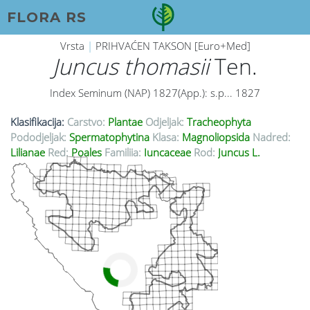
FLORA RS
Vrsta
|
PRIHVAĆEN TAKSON [Euro+Med]
Juncus thomasii
Ten.
Index Seminum (NAP) 1827(App.): s.p... 1827
Klasifikacija:
Carstvo:
Plantae
Odjeljak:
Tracheophyta
Pododjeljak:
Spermatophytina
Klasa:
Magnoliopsida
Nadred:
Lilianae
Red:
Poales
Familija:
Juncaceae
Rod:
Juncus L.