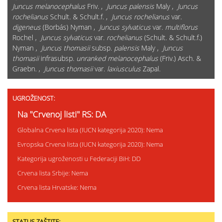
Juncus melanocephalus
Friv. ,
Juncus palensis
Maly ,
Juncus
rochelianus
Schult. & Schult.f. ,
Juncus rochelianus
var.
digeneus
(Borbás) Nyman ,
Juncus sylvaticus
var.
multiflorus
Rochel ,
Juncus sylvaticus
var.
rochelianus
(Schult. & Schult.f.)
Nyman ,
Juncus thomasii
subsp.
palensis
Maly ,
Juncus
thomasii
infrasubsp.
unranked melanocephalus
(Friv.) Asch. &
Graebn. ,
Juncus thomasii
var.
laxiusculus
Zapal.
UGROŽENOST:
Na "Crvenoj listi" RS: DA
Globalna Crvena lista (IUCN kategorija 2020): Nema
Evropska Crvena lista (IUCN kategorija 2020): Nema
Kategorija ugroženosti u Federaciji BiH: DD
Crvena lista Srbije: Nema
Crvena lista Hrvatske: Nema
STATUS ZAŠTITE: