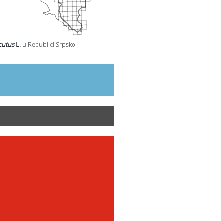
cutus
L.
u Republici Srpskoj