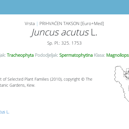
Vrsta
|
PRIHVAĆEN TAKSON [Euro+Med]
Juncus acutus
L.
Sp. Pl.: 325. 1753
jak:
Tracheophyta
Pododjeljak:
Spermatophytina
Klasa:
Magnoliops
t of Selected Plant Families (2010), copyright © The
tanic Gardens, Kew.
tus L.