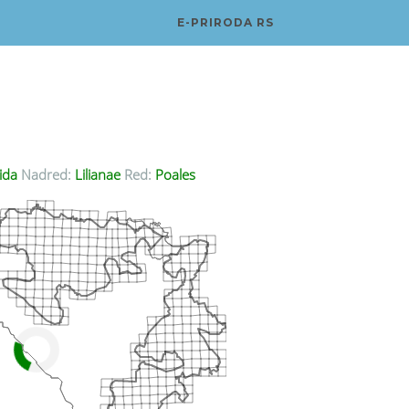
E-PRIRODA RS
ida
Nadred:
Lilianae
Red:
Poales