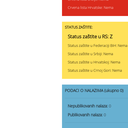
Crvena lista Hrvatske: Nema
STATUS ZAŠTITE:
Status zaštite u RS: Z
Status zaštite u Federaciji BiH: Nema
Status zaštite u Srbiji: Nema
Status zaštite u Hrvatskoj: Nema
Status zaštite u Crnoj Gori: Nema
PODACI O NALAZIMA (ukupno 0)
Nepublikovanih nalaza:
0
Publikovanih nalaza:
0