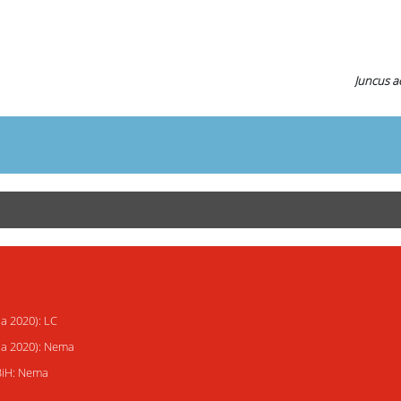
Juncus a
ja 2020): LC
ija 2020): Nema
 BiH: Nema