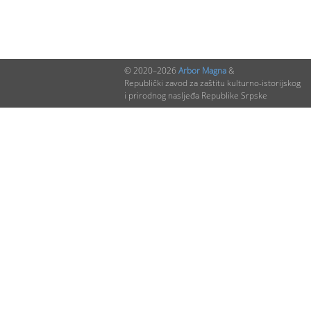
© 2020–2026
Arbor Magna
&
Republički zavod za zaštitu kulturno-istorijskog
i prirodnog nasljeđa Republike Srpske