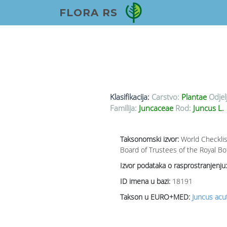
FLORA RS
Klasifikacija:
Carstvo:
Plantae
Odjel
Familija:
Juncaceae
Rod:
Juncus L.
Taksonomski izvor:
World Checklis
Board of Trustees of the Royal Bo
Izvor podataka o rasprostranjenju:
ID imena u bazi:
18191
Takson u EURO+MED:
Juncus acu