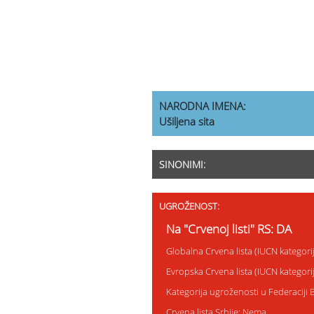
NARODNA IMENA:
Ušiljena sita
SINONIMI:
UGROŽENOST:
Na "Crvenoj listi" RS: DA
Globalna Crvena lista (IUCN kategori
Evropska Crvena lista (IUCN kategor
Kategorija ugroženosti u Federaciji
Crvena lista Srbije: Nema