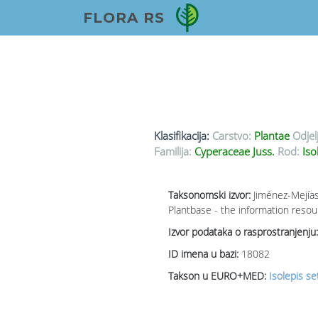
FLORA RS
Klasifikacija:
Carstvo:
Plantae
Odjel
Familija:
Cyperaceae Juss.
Rod:
Isol
Taksonomski izvor:
Jiménez-Mejías
Plantbase - the information resou
Izvor podataka o rasprostranjenju:
ID imena u bazi:
18082
Takson u EURO+MED:
Isolepis set