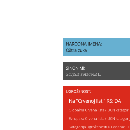
NARODNA IMENA:
Oštra zuka
SINONIMI:
Scirpus setaceus
L.
UGROŽENOST:
Na "Crvenoj listi" RS: DA
Globalna Crvena lista (IUCN kategori
Evropska Crvena lista (IUCN kategor
Kategorija ugroženosti u Federaciji