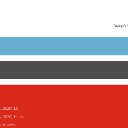
Isolepis 
ja 2020): LC
ija 2020): Nema
 BiH: Nema