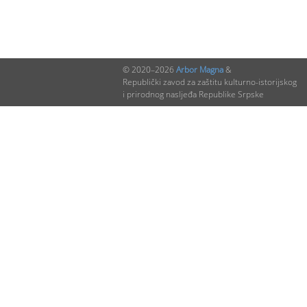
© 2020–2026
Arbor Magna
&
Republički zavod za zaštitu kulturno-istorijskog
i prirodnog nasljeđa Republike Srpske