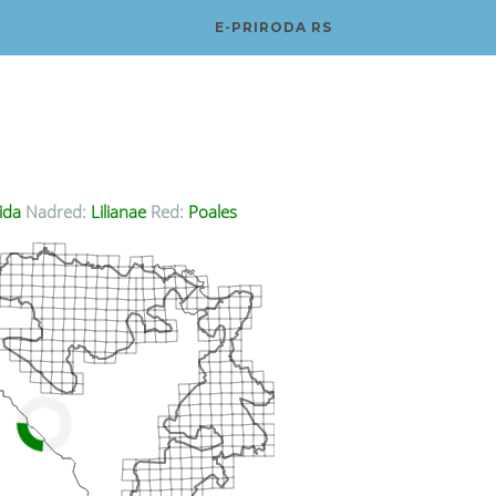
E-PRIRODA RS
ida
Nadred:
Lilianae
Red:
Poales