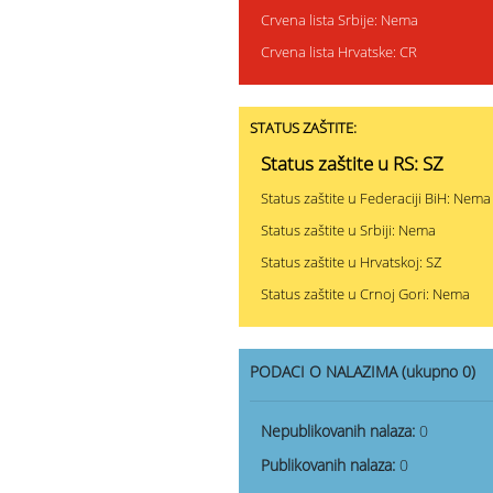
Crvena lista Srbije: Nema
Crvena lista Hrvatske: CR
STATUS ZAŠTITE:
Status zaštite u RS: SZ
Status zaštite u Federaciji BiH: Nema
Status zaštite u Srbiji: Nema
Status zaštite u Hrvatskoj: SZ
Status zaštite u Crnoj Gori: Nema
PODACI O NALAZIMA (ukupno 0)
Nepublikovanih nalaza:
0
Publikovanih nalaza:
0