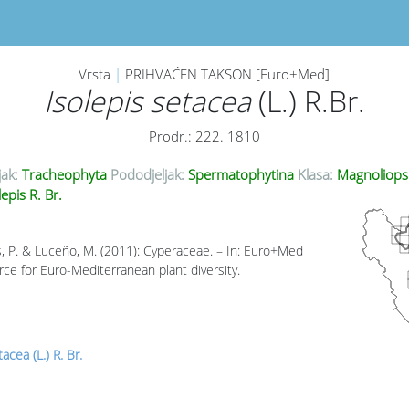
Vrsta
|
PRIHVAĆEN TAKSON [Euro+Med]
Isolepis setacea
(L.) R.Br.
Prodr.: 222. 1810
jak:
Tracheophyta
Pododjeljak:
Spermatophytina
Klasa:
Magnoliops
epis R. Br.
, P. & Luceño, M. (2011): Cyperaceae. – In: Euro+Med
rce for Euro-Mediterranean plant diversity.
acea (L.) R. Br.