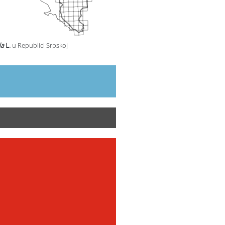
la
L.
u Republici Srpskoj