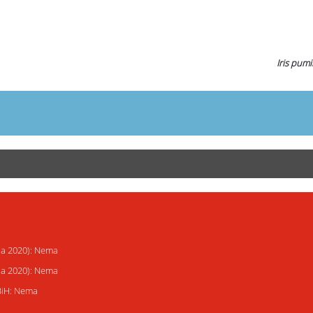
Iris pumi
ija 2020): Nema
ija 2020): Nema
 BiH: Nema