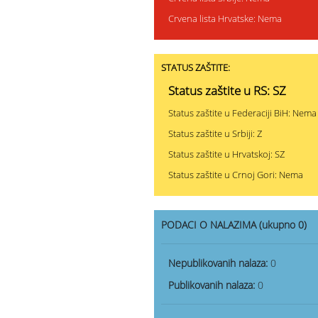
Crvena lista Hrvatske: Nema
STATUS ZAŠTITE:
Status zaštite u RS: SZ
Status zaštite u Federaciji BiH: Nema
Status zaštite u Srbiji: Z
Status zaštite u Hrvatskoj: SZ
Status zaštite u Crnoj Gori: Nema
PODACI O NALAZIMA (ukupno 0)
Nepublikovanih nalaza:
0
Publikovanih nalaza:
0