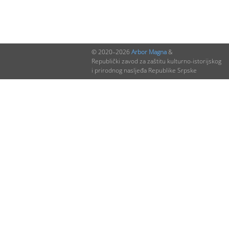
© 2020–2026
Arbor Magna
&
Republički zavod za zaštitu kulturno-istorijskog
i prirodnog nasljeđa Republike Srpske