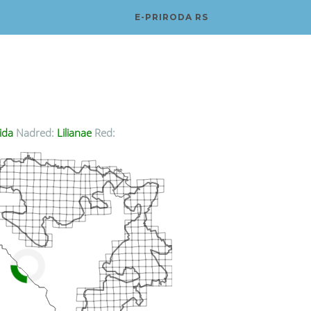
E-PRIRODA RS
ida
Nadred:
Lilianae
Red: