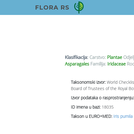
FLORA RS
Klasifikacija:
Carstvo:
Plantae
Odjel
Asparagales
Familija:
Iridaceae
Rod
Taksonomski izvor:
World Checklis
Board of Trustees of the Royal Bo
Izvor podataka o rasprostranjenju:
ID imena u bazi:
18035
Takson u EURO+MED:
Iris pumila 