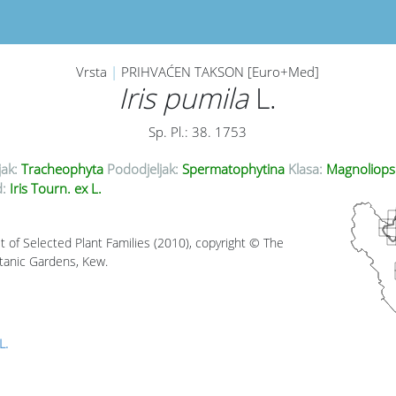
Vrsta
|
PRIHVAĆEN TAKSON [Euro+Med]
Iris pumila
L.
Sp. Pl.: 38. 1753
jak:
Tracheophyta
Pododjeljak:
Spermatophytina
Klasa:
Magnoliops
:
Iris Tourn. ex L.
t of Selected Plant Families (2010), copyright © The
tanic Gardens, Kew.
L.