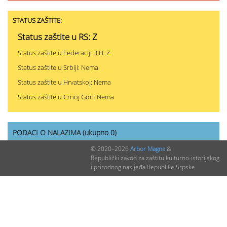
STATUS ZAŠTITE:
Status zaštite u RS: Z
Status zaštite u Federaciji BiH: Z
Status zaštite u Srbiji: Nema
Status zaštite u Hrvatskoj: Nema
Status zaštite u Crnoj Gori: Nema
PODACI O NALAZIMA (ukupno 0)
© 2020–2026
Arbor Magna
&
Republički zavod za zaštitu kulturno-istorijskog
Nepublikovanih nalaza:
0
i prirodnog nasljeđa Republike Srpske
Publikovanih nalaza:
0