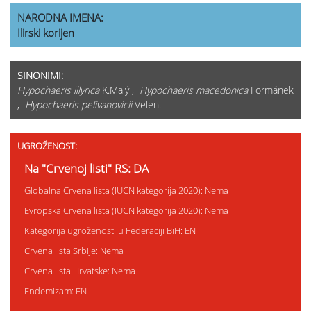
NARODNA IMENA:
Ilirski korijen
SINONIMI:
Hypochaeris illyrica
K.Malý ,
Hypochaeris macedonica
Formánek
,
Hypochaeris pelivanovicii
Velen.
UGROŽENOST:
Na "Crvenoj listi" RS: DA
Globalna Crvena lista (IUCN kategorija 2020): Nema
Evropska Crvena lista (IUCN kategorija 2020): Nema
Kategorija ugroženosti u Federaciji BiH: EN
Crvena lista Srbije: Nema
Crvena lista Hrvatske: Nema
Endemizam: EN