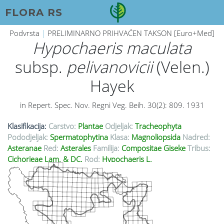
FLORA RS
Podvrsta
|
PRELIMINARNO PRIHVAĆEN TAKSON [Euro+Med]
Hypochaeris maculata
subsp.
pelivanovicii
(Velen.)
Hayek
in Repert. Spec. Nov. Regni Veg. Beih. 30(2): 809. 1931
Klasifikacija:
Carstvo:
Plantae
Odjeljak:
Tracheophyta
Pododjeljak:
Spermatophytina
Klasa:
Magnoliopsida
Nadred:
Asteranae
Red:
Asterales
Familija:
Compositae Giseke
Tribus:
Cichorieae Lam. & DC.
Rod:
Hypochaeris L.