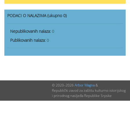
PODACI O NALAZIMA (ukupno 0)
Nepublikovanih nalaza:
0
Publikovanih nalaza:
0
© 2020–2026
Arbor Magna
&
Republički zavod za zaštitu kulturno-istorijskog
i prirodnog nasljeđa Republike Srpske