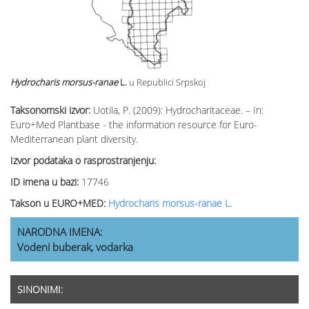
Hydrocharis morsus-ranae
L.
u Republici Srpskoj
Taksonomski izvor:
Uotila, P. (2009): Hydrocharitaceae. – In:
Euro+Med Plantbase - the information resource for Euro-
Mediterranean plant diversity.
Izvor podataka o rasprostranjenju:
ID imena u bazi:
17746
Takson u EURO+MED:
Hydrocharis morsus-ranae L.
NARODNA IMENA:
Vodeni buberak, vodarka
SINONIMI: