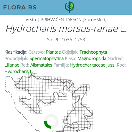
FLORA RS
Vrsta
|
PRIHVAĆEN TAKSON [Euro+Med]
Hydrocharis morsus-ranae
L.
Sp. Pl.: 1036. 1753
Klasifikacija:
Carstvo:
Plantae
Odjeljak:
Tracheophyta
Pododjeljak:
Spermatophytina
Klasa:
Magnoliopsida
Nadred:
Lilianae
Red:
Alismatales
Familija:
Hydrocharitaceae Juss.
Rod:
Hydrocharis L.