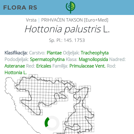
FLORA RS
Vrsta
|
PRIHVAĆEN TAKSON [Euro+Med]
Hottonia palustris
L.
Sp. Pl.: 145. 1753
Klasifikacija:
Carstvo:
Plantae
Odjeljak:
Tracheophyta
Pododjeljak:
Spermatophytina
Klasa:
Magnoliopsida
Nadred:
Asteranae
Red:
Ericales
Familija:
Primulaceae Vent.
Rod:
Hottonia L.