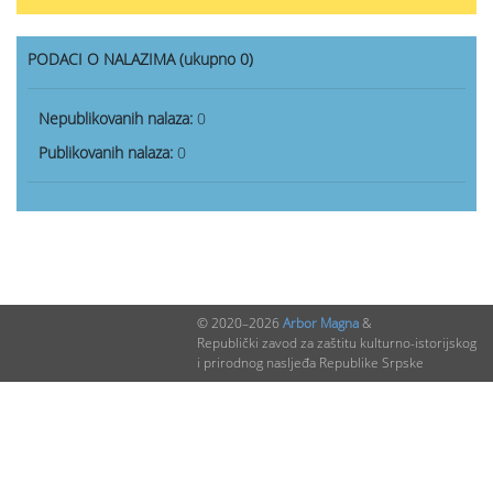
PODACI O NALAZIMA (ukupno 0)
Nepublikovanih nalaza:
0
Publikovanih nalaza:
0
© 2020–2026
Arbor Magna
&
Republički zavod za zaštitu kulturno-istorijskog
i prirodnog nasljeđa Republike Srpske