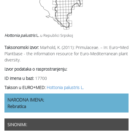
Hottonia palustris
L.
u Republici Srpskoj
Taksonomski izvor:
Marhold, K. (2011): Primulaceae. – In: Euro+Med
Plantbase - the information resource for Euro-Mediterranean plant
diversity.
Izvor podataka o rasprostranjenju:
ID imena u bazi:
17700
Takson u EURO+MED:
Hottonia palustris L.
NARODNA IMENA:
Rebratica
SINONIMI: