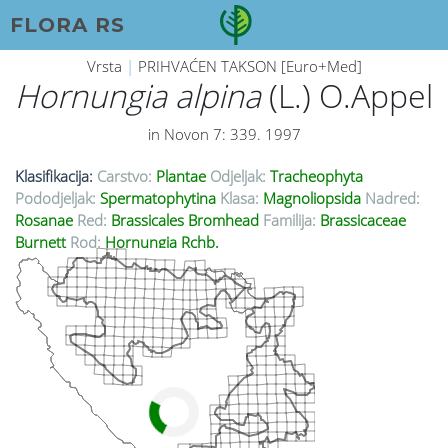
FLORA RS
Vrsta
|
PRIHVAĆEN TAKSON [Euro+Med]
Hornungia alpina
(L.) O.Appel
in Novon 7: 339. 1997
Klasifikacija:
Carstvo:
Plantae
Odjeljak:
Tracheophyta
Pododjeljak:
Spermatophytina
Klasa:
Magnoliopsida
Nadred:
Rosanae
Red:
Brassicales Bromhead
Familija:
Brassicaceae
Burnett
Rod:
Hornungia Rchb.