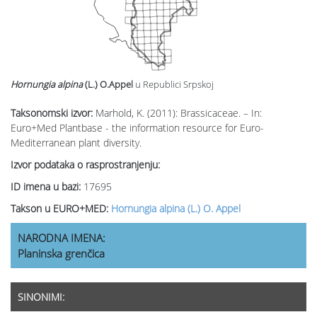
Hornungia alpina
(L.) O.Appel
u Republici Srpskoj
Taksonomski izvor:
Marhold, K. (2011): Brassicaceae. – In:
Euro+Med Plantbase - the information resource for Euro-
Mediterranean plant diversity.
Izvor podataka o rasprostranjenju:
ID imena u bazi:
17695
Takson u EURO+MED:
Hornungia alpina (L.) O. Appel
NARODNA IMENA:
Planinska grenčica
SINONIMI: