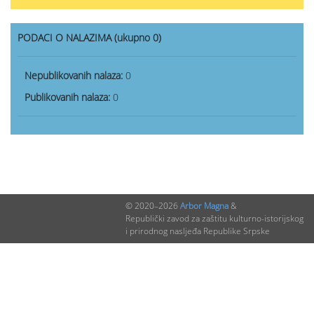
PODACI O NALAZIMA (ukupno 0)
Nepublikovanih nalaza:
0
Publikovanih nalaza:
0
© 2020–2026
Arbor Magna
&
Republički zavod za zaštitu kulturno-istorijskog
i prirodnog nasljeđa Republike Srpske