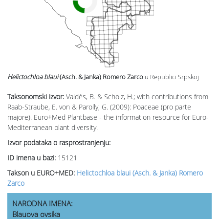
Helictochloa blaui
(Asch. & Janka) Romero Zarco
u Republici Srpskoj
Taksonomski izvor:
Valdés, B. & Scholz, H.; with contributions from
Raab-Straube, E. von & Parolly, G. (2009): Poaceae (pro parte
majore). Euro+Med Plantbase - the information resource for Euro-
Mediterranean plant diversity.
Izvor podataka o rasprostranjenju:
ID imena u bazi:
15121
Takson u EURO+MED:
Helictochloa blaui (Asch. & Janka) Romero
Zarco
NARODNA IMENA:
Blauova ovsika