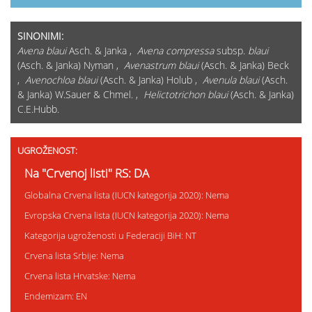
SINONIMI:
Avena blaui
Asch. & Janka ,
Avena compressa
subsp.
blaui
(Asch. & Janka) Nyman ,
Avenastrum blaui
(Asch. & Janka) Beck
,
Avenochloa blaui
(Asch. & Janka) Holub ,
Avenula blaui
(Asch.
& Janka) W.Sauer & Chmel. ,
Helictotrichon blaui
(Asch. & Janka)
C.E.Hubb.
UGROŽENOST:
Na "Crvenoj listi" RS: DA
Globalna Crvena lista (IUCN kategorija 2020): Nema
Evropska Crvena lista (IUCN kategorija 2020): Nema
Kategorija ugroženosti u Federaciji BiH: NT
Crvena lista Srbije: Nema
Crvena lista Hrvatske: Nema
Endemizam: EN