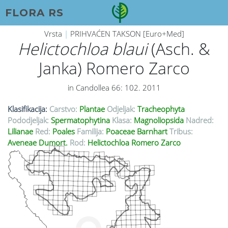
FLORA RS
Vrsta
|
PRIHVAĆEN TAKSON [Euro+Med]
Helictochloa blaui
(Asch. &
Janka) Romero Zarco
in Candollea 66: 102. 2011
Klasifikacija:
Carstvo:
Plantae
Odjeljak:
Tracheophyta
Pododjeljak:
Spermatophytina
Klasa:
Magnoliopsida
Nadred:
Lilianae
Red:
Poales
Familija:
Poaceae Barnhart
Tribus:
Aveneae Dumort.
Rod:
Helictochloa Romero Zarco