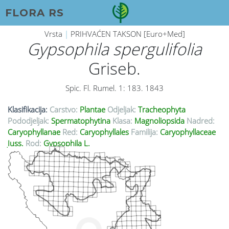
FLORA RS
Vrsta
|
PRIHVAĆEN TAKSON [Euro+Med]
Gypsophila spergulifolia
Griseb.
Spic. Fl. Rumel. 1: 183. 1843
Klasifikacija:
Carstvo:
Plantae
Odjeljak:
Tracheophyta
Pododjeljak:
Spermatophytina
Klasa:
Magnoliopsida
Nadred:
Caryophyllanae
Red:
Caryophyllales
Familija:
Caryophyllaceae
Juss.
Rod:
Gypsophila L.