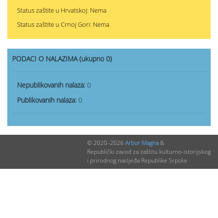
Status zaštite u Hrvatskoj: Nema
Status zaštite u Crnoj Gori: Nema
PODACI O NALAZIMA (ukupno 0)
Nepublikovanih nalaza:
0
Publikovanih nalaza:
0
© 2020–2026
Arbor Magna
&
Republički zavod za zaštitu kulturno-istorijskog
i prirodnog nasljeđa Republike Srpske