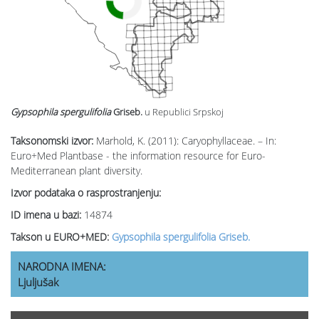
Gypsophila spergulifolia
Griseb.
u Republici Srpskoj
Taksonomski izvor:
Marhold, K. (2011): Caryophyllaceae. – In:
Euro+Med Plantbase - the information resource for Euro-
Mediterranean plant diversity.
Izvor podataka o rasprostranjenju:
ID imena u bazi:
14874
Takson u EURO+MED:
Gypsophila spergulifolia Griseb.
NARODNA IMENA:
Ljuljušak