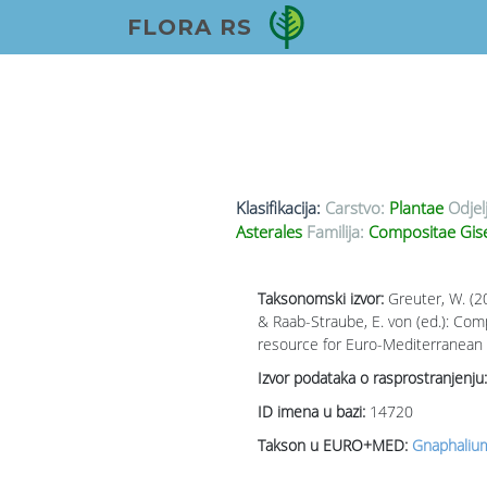
FLORA RS
Klasifikacija:
Carstvo:
Plantae
Odjel
Asterales
Familija:
Compositae Gis
Taksonomski izvor:
Greuter, W. (2
& Raab-Straube, E. von (ed.): Co
resource for Euro-Mediterranean p
Izvor podataka o rasprostranjenju:
ID imena u bazi:
14720
Takson u EURO+MED:
Gnaphalium