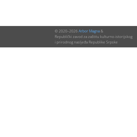
© 2020–2026
Arbor Magna
&
Republički zavod za zaštitu kulturno-istorijskog
i prirodnog nasljeđa Republike Srpske