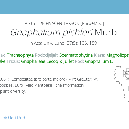
Vrsta
|
PRIHVAĆEN TAKSON [Euro+Med]
Gnaphalium pichleri
Murb.
in Acta Univ. Lund. 27(5): 106. 1891
jak:
Tracheophyta
Pododjeljak:
Spermatophytina
Klasa:
Magnoliops
eke
Tribus:
Gnaphalieae Lecoq & Juillet
Rod:
Gnaphalium L.
006+): Compositae (pro parte majore). – In: Greuter, W.
mpositae. Euro+Med Plantbase - the information
lant diversity.
 pichleri Murb.