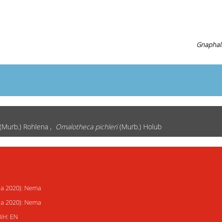
Gnaphali
(Murb.) Rohlena ,
Omalotheca pichleri
(Murb.) Holub
ija 2020): Nema
ija 2020): Nema
BiH: EN