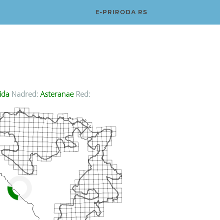
E-PRIRODA RS
ida
Nadred:
Asteranae
Red: