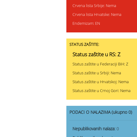
Crvena lista Srbije: Nema
Crvena lista Hrvatske: Nema
Endemizam: EN
STATUS ZAŠTITE:
Status zaštite u RS: Z
Status zaštite u Federaciji BiH: Z
Status zaštite u Srbiji: Nema
Status zaštite u Hrvatskoj: Nema
Status zaštite u Crnoj Gori: Nema
PODACI O NALAZIMA (ukupno 0)
Nepublikovanih nalaza:
0