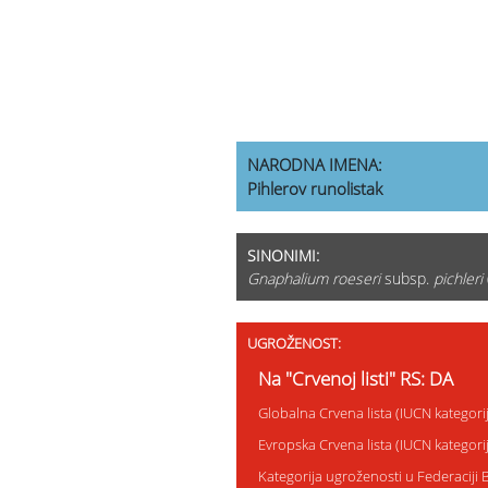
NARODNA IMENA:
Pihlerov runolistak
SINONIMI:
Gnaphalium roeseri
subsp.
pichleri
UGROŽENOST:
Na "Crvenoj listi" RS: DA
Globalna Crvena lista (IUCN kategor
Evropska Crvena lista (IUCN kategor
Kategorija ugroženosti u Federaciji 