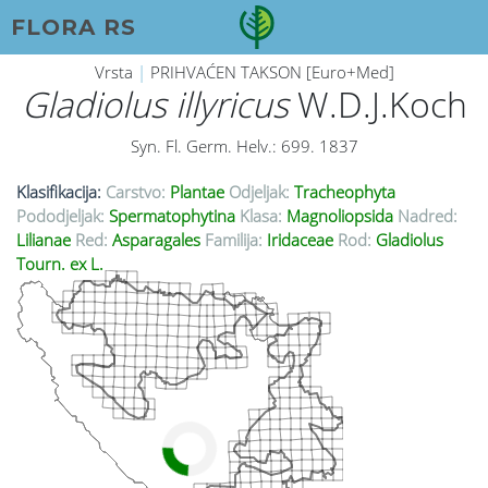
FLORA RS
Vrsta
|
PRIHVAĆEN TAKSON [Euro+Med]
Gladiolus illyricus
W.D.J.Koch
Syn. Fl. Germ. Helv.: 699. 1837
Klasifikacija:
Carstvo:
Plantae
Odjeljak:
Tracheophyta
Pododjeljak:
Spermatophytina
Klasa:
Magnoliopsida
Nadred:
Lilianae
Red:
Asparagales
Familija:
Iridaceae
Rod:
Gladiolus
Tourn. ex L.