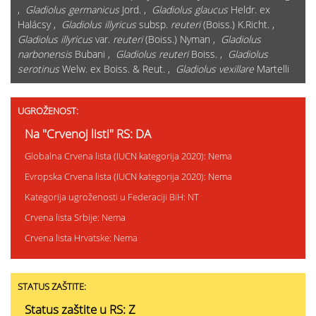
,
Gladiolus germanicus
Jord. ,
Gladiolus glaucus
Heldr. ex
Halácsy ,
Gladiolus illyricus
subsp.
reuteri
(Boiss.) K.Richt. ,
Gladiolus illyricus
var.
reuteri
(Boiss.) Nyman ,
Gladiolus
narbonensis
Bubani ,
Gladiolus reuteri
Boiss. ,
Gladiolus
serotinus
Welw. ex Boiss. & Reut. ,
Gladiolus vexillare
Martelli
UGROŽENOST:
Na "Crvenoj listi" RS: DA
Globalna Crvena lista (IUCN kategorija 2020): Nema
Evropska Crvena lista (IUCN kategorija 2020): Nema
Kategorija ugroženosti u Federaciji BiH: NT
Crvena lista Srbije: Nema
Crvena lista Hrvatske: Nema
STATUS ZAŠTITE:
Status zaštite u RS: Z