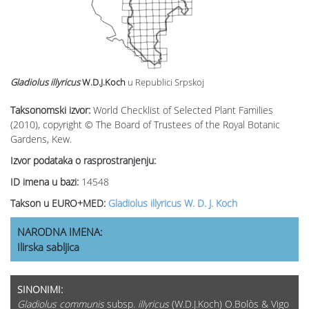
Gladiolus illyricus
W.D.J.Koch
u Republici Srpskoj
Taksonomski izvor:
World Checklist of Selected Plant Families
(2010), copyright © The Board of Trustees of the Royal Botanic
Gardens, Kew.
Izvor podataka o rasprostranjenju:
ID imena u bazi:
14548
Takson u EURO+MED:
Gladiolus illyricus W. D. J. Koch
NARODNA IMENA:
Ilirska sabljica
SINONIMI:
Gladiolus communis
subsp.
illyricus
(W.D.J.Koch) O.Bolòs & Vigo