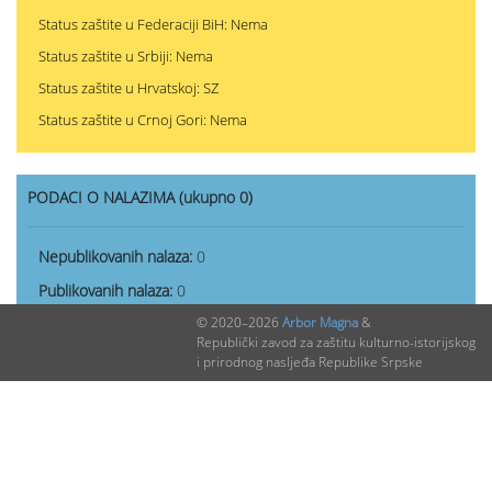
Status zaštite u Federaciji BiH: Nema
Status zaštite u Srbiji: Nema
Status zaštite u Hrvatskoj: SZ
Status zaštite u Crnoj Gori: Nema
PODACI O NALAZIMA (ukupno 0)
Nepublikovanih nalaza:
0
Publikovanih nalaza:
0
© 2020–2026
Arbor Magna
&
Republički zavod za zaštitu kulturno-istorijskog
i prirodnog nasljeđa Republike Srpske