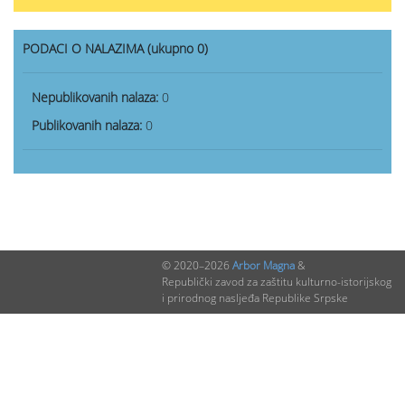
PODACI O NALAZIMA (ukupno 0)
Nepublikovanih nalaza:
0
Publikovanih nalaza:
0
© 2020–2026
Arbor Magna
&
Republički zavod za zaštitu kulturno-istorijskog
i prirodnog nasljeđa Republike Srpske