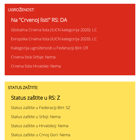
UGROŽENOST:
Na "Crvenoj listi" RS: DA
Globalna Crvena lista (IUCN kategorija 2020): LC
Evropska Crvena lista (IUCN kategorija 2020): LC
Kategorija ugroženosti u Federaciji BiH: CR
Crvena lista Srbije: Nema
Crvena lista Hrvatske: Nema
STATUS ZAŠTITE:
Status zaštite u RS: Z
Status zaštite u Federaciji BiH: SZ
Status zaštite u Srbiji: Nema
Status zaštite u Hrvatskoj: Nema
Status zaštite u Crnoj Gori: Nema