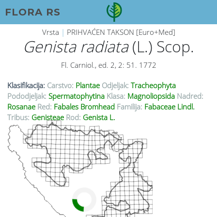
FLORA RS
Vrsta
|
PRIHVAĆEN TAKSON [Euro+Med]
Genista radiata
(L.) Scop.
Fl. Carniol., ed. 2, 2: 51. 1772
Klasifikacija:
Carstvo:
Plantae
Odjeljak:
Tracheophyta
Pododjeljak:
Spermatophytina
Klasa:
Magnoliopsida
Nadred:
Rosanae
Red:
Fabales Bromhead
Familija:
Fabaceae Lindl.
Tribus:
Genisteae
Rod:
Genista L.