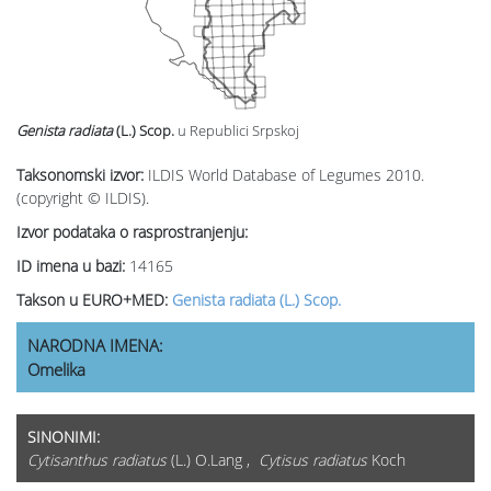
Genista radiata
(L.) Scop.
u Republici Srpskoj
Taksonomski izvor:
ILDIS World Database of Legumes 2010.
(copyright © ILDIS).
Izvor podataka o rasprostranjenju:
ID imena u bazi:
14165
Takson u EURO+MED:
Genista radiata (L.) Scop.
NARODNA IMENA:
Omelika
SINONIMI:
Cytisanthus radiatus
(L.) O.Lang ,
Cytisus radiatus
Koch