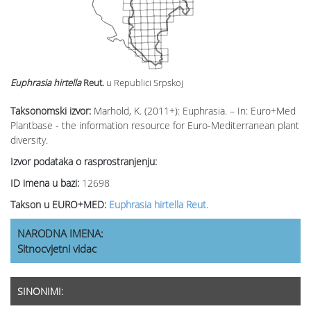
Euphrasia hirtella
Reut.
u Republici Srpskoj
Taksonomski izvor:
Marhold, K. (2011+): Euphrasia. – In: Euro+Med
Plantbase - the information resource for Euro-Mediterranean plant
diversity.
Izvor podataka o rasprostranjenju:
ID imena u bazi:
12698
Takson u EURO+MED:
Euphrasia hirtella Reut.
NARODNA IMENA:
Sitnocvjetni vidac
SINONIMI: