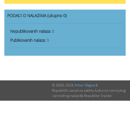
PODACI O NALAZIMA (ukupno 0)
Nepublikovanih nalaza:
0
Publikovanih nalaza:
0
© 2020–2026
Arbor Magna
&
Republički zavod za zaštitu kulturno-istorijskog
i prirodnog nasljeđa Republike Srpske