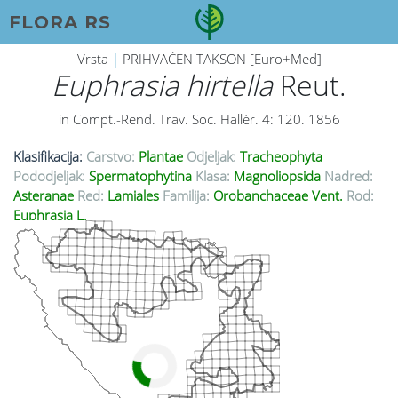
FLORA RS
Vrsta
|
PRIHVAĆEN TAKSON [Euro+Med]
Euphrasia hirtella
Reut.
in Compt.-Rend. Trav. Soc. Hallér. 4: 120. 1856
Klasifikacija:
Carstvo:
Plantae
Odjeljak:
Tracheophyta
Pododjeljak:
Spermatophytina
Klasa:
Magnoliopsida
Nadred:
Asteranae
Red:
Lamiales
Familija:
Orobanchaceae Vent.
Rod:
Euphrasia L.