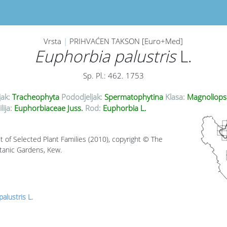
Vrsta
|
PRIHVAĆEN TAKSON [Euro+Med]
Euphorbia palustris
L.
Sp. Pl.: 462. 1753
jak:
Tracheophyta
Pododjeljak:
Spermatophytina
Klasa:
Magnoliops
lija:
Euphorbiaceae Juss.
Rod:
Euphorbia L.
t of Selected Plant Families (2010), copyright © The
tanic Gardens, Kew.
alustris L.