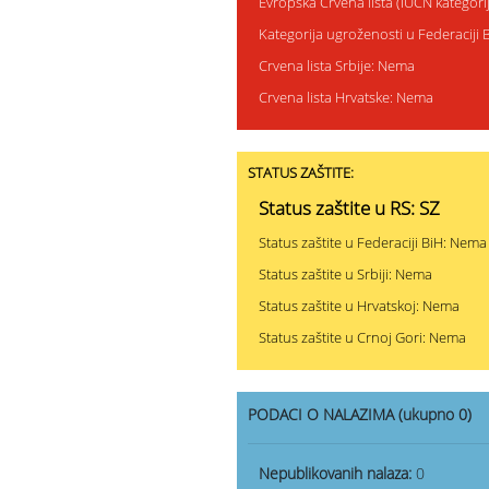
Evropska Crvena lista (IUCN kategor
Kategorija ugroženosti u Federaciji
Crvena lista Srbije: Nema
Crvena lista Hrvatske: Nema
STATUS ZAŠTITE:
Status zaštite u RS: SZ
Status zaštite u Federaciji BiH: Nema
Status zaštite u Srbiji: Nema
Status zaštite u Hrvatskoj: Nema
Status zaštite u Crnoj Gori: Nema
PODACI O NALAZIMA (ukupno 0)
Nepublikovanih nalaza:
0