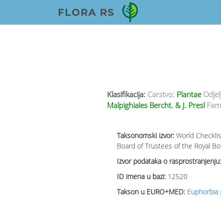
FLORA RS
Klasifikacija:
Carstvo:
Plantae
Odjel
Malpighiales Bercht. & J. Presl
Fami
Taksonomski izvor:
World Checklis
Board of Trustees of the Royal Bo
Izvor podataka o rasprostranjenju:
ID imena u bazi:
12520
Takson u EURO+MED:
Euphorbia p