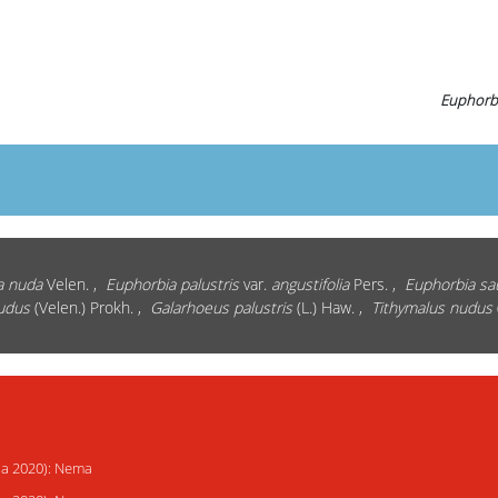
Euphorbi
a nuda
Velen. ,
Euphorbia palustris
var.
angustifolia
Pers. ,
Euphorbia sa
udus
(Velen.) Prokh. ,
Galarhoeus palustris
(L.) Haw. ,
Tithymalus nudus
ija 2020): Nema