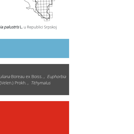
a palustris
L.
u Republici Srpskoj
uliana
Boreau ex Boiss. ,
Euphorbia
(Velen.) Prokh. ,
Tithymalus