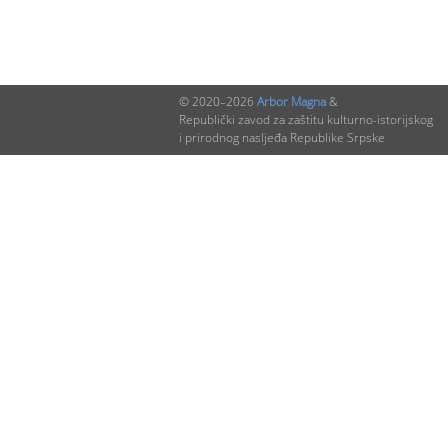
© 2020–2026
Arbor Magna
&
Republički zavod za zaštitu kulturno-istorijskog
i prirodnog nasljeđa Republike Srpske