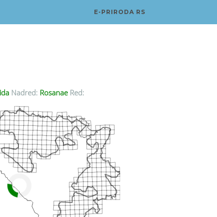
E-PRIRODA RS
ida
Nadred:
Rosanae
Red: