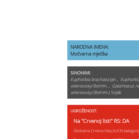
NARODNA IMENA:
Močvarna mječika
SINONIMI:
Euphorbia brachiata
Jan ,
Euphorbi
velenovskyi
Bornm. ,
Galarhoeus n
velenovskyi
(Bornm.) Soják
UGROŽENOST:
Na "Crvenoj listi" RS: DA
Globalna Crvena lista (IUCN kategor