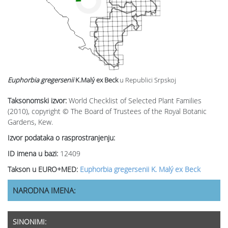
Euphorbia gregersenii
K.Malý ex Beck
u Republici Srpskoj
Taksonomski izvor:
World Checklist of Selected Plant Families
(2010), copyright © The Board of Trustees of the Royal Botanic
Gardens, Kew.
Izvor podataka o rasprostranjenju:
ID imena u bazi:
12409
Takson u EURO+MED:
Euphorbia gregersenii K. Malý ex Beck
NARODNA IMENA:
SINONIMI: