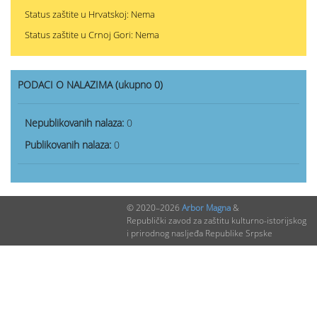
Status zaštite u Hrvatskoj: Nema
Status zaštite u Crnoj Gori: Nema
PODACI O NALAZIMA (ukupno 0)
Nepublikovanih nalaza:
0
Publikovanih nalaza:
0
© 2020–2026
Arbor Magna
&
Republički zavod za zaštitu kulturno-istorijskog
i prirodnog nasljeđa Republike Srpske