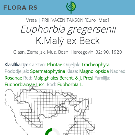
FLORA RS
Vrsta
|
PRIHVAĆEN TAKSON [Euro+Med]
Euphorbia gregersenii
K.Malý ex Beck
Glasn. Zemaljsk. Muz. Bosni Hercegovini 32: 90. 1920
Klasifikacija:
Carstvo:
Plantae
Odjeljak:
Tracheophyta
Pododjeljak:
Spermatophytina
Klasa:
Magnoliopsida
Nadred:
Rosanae
Red:
Malpighiales Bercht. & J. Presl
Familija:
Euphorbiaceae Juss.
Rod:
Euphorbia L.