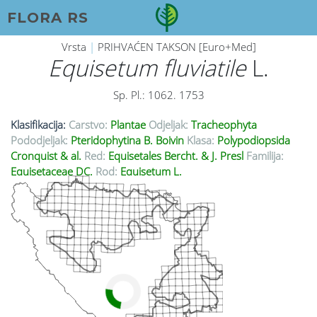
FLORA RS
Vrsta
|
PRIHVAĆEN TAKSON [Euro+Med]
Equisetum fluviatile
L.
Sp. Pl.: 1062. 1753
Klasifikacija:
Carstvo:
Plantae
Odjeljak:
Tracheophyta
Pododjeljak:
Pteridophytina B. Boivin
Klasa:
Polypodiopsida
Cronquist & al.
Red:
Equisetales Bercht. & J. Presl
Familija:
Equisetaceae DC.
Rod:
Equisetum L.