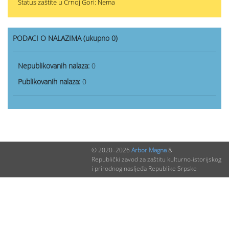
Status zaštite u Crnoj Gori: Nema
PODACI O NALAZIMA (ukupno 0)
Nepublikovanih nalaza:
0
Publikovanih nalaza:
0
© 2020–2026
Arbor Magna
&
Republički zavod za zaštitu kulturno-istorijskog
i prirodnog nasljeđa Republike Srpske