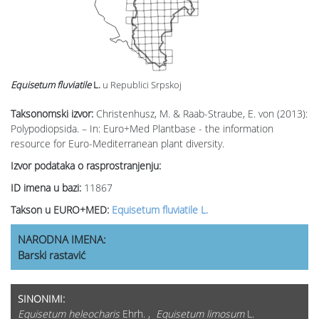
Equisetum fluviatile
L.
u Republici Srpskoj
Taksonomski izvor:
Christenhusz, M. & Raab-Straube, E. von (2013):
Polypodiopsida. – In: Euro+Med Plantbase - the information
resource for Euro-Mediterranean plant diversity.
Izvor podataka o rasprostranjenju:
ID imena u bazi:
11867
Takson u EURO+MED:
Equisetum fluviatile L.
NARODNA IMENA:
Barski rastavić
SINONIMI:
Equisetum heleocharis
Ehrh. ,
Equisetum limosum
L.