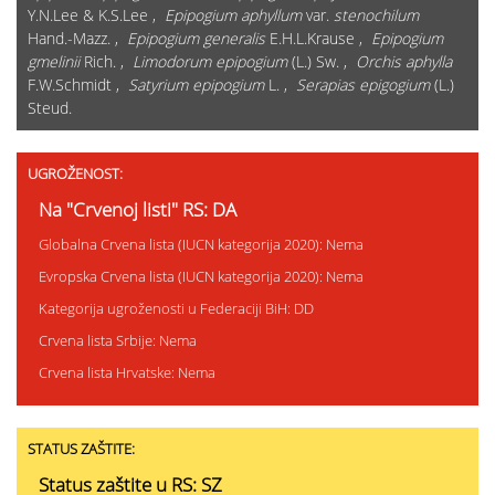
Y.N.Lee & K.S.Lee ,
Epipogium aphyllum
var.
stenochilum
Hand.-Mazz. ,
Epipogium generalis
E.H.L.Krause ,
Epipogium
gmelinii
Rich. ,
Limodorum epipogium
(L.) Sw. ,
Orchis aphylla
F.W.Schmidt ,
Satyrium epipogium
L. ,
Serapias epigogium
(L.)
Steud.
UGROŽENOST:
Na "Crvenoj listi" RS: DA
Globalna Crvena lista (IUCN kategorija 2020): Nema
Evropska Crvena lista (IUCN kategorija 2020): Nema
Kategorija ugroženosti u Federaciji BiH: DD
Crvena lista Srbije: Nema
Crvena lista Hrvatske: Nema
STATUS ZAŠTITE:
Status zaštite u RS: SZ