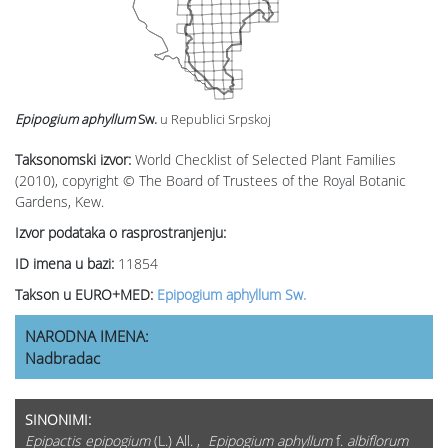
Epipogium aphyllum
Sw.
u Republici Srpskoj
Taksonomski izvor:
World Checklist of Selected Plant Families
(2010), copyright © The Board of Trustees of the Royal Botanic
Gardens, Kew.
Izvor podataka o rasprostranjenju:
ID imena u bazi:
11854
Takson u EURO+MED:
Epipogium aphyllum Sw.
NARODNA IMENA:
Nadbradac
SINONIMI:
Epipactis epipogium
(L.) All. ,
Epipogium aphyllum
f.
albiflorum