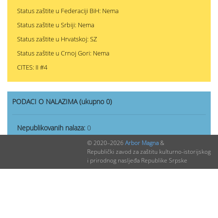
Status zaštite u Federaciji BiH: Nema
Status zaštite u Srbiji: Nema
Status zaštite u Hrvatskoj: SZ
Status zaštite u Crnoj Gori: Nema
CITES: II #4
PODACI O NALAZIMA (ukupno 0)
Nepublikovanih nalaza:
0
Publikovanih nalaza:
0
© 2020–2026
Arbor Magna
&
Republički zavod za zaštitu kulturno-istorijskog
i prirodnog nasljeđa Republike Srpske