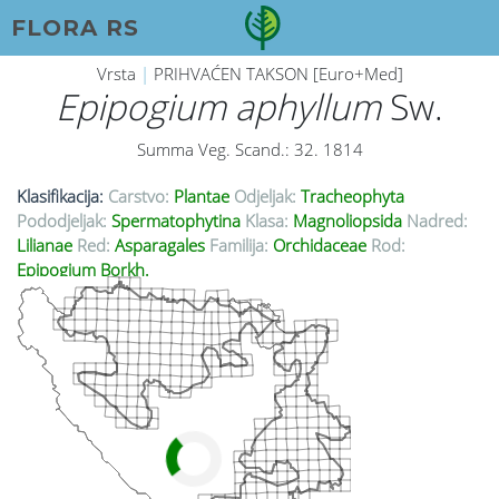
FLORA RS
Vrsta
|
PRIHVAĆEN TAKSON [Euro+Med]
Epipogium aphyllum
Sw.
Summa Veg. Scand.: 32. 1814
Klasifikacija:
Carstvo:
Plantae
Odjeljak:
Tracheophyta
Pododjeljak:
Spermatophytina
Klasa:
Magnoliopsida
Nadred:
Lilianae
Red:
Asparagales
Familija:
Orchidaceae
Rod:
Epipogium Borkh.