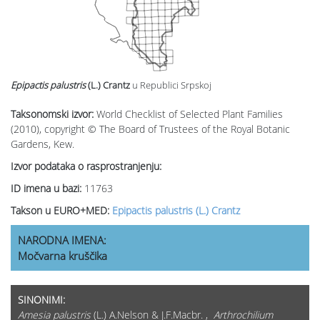
Epipactis palustris
(L.) Crantz
u Republici Srpskoj
Taksonomski izvor:
World Checklist of Selected Plant Families
(2010), copyright © The Board of Trustees of the Royal Botanic
Gardens, Kew.
Izvor podataka o rasprostranjenju:
ID imena u bazi:
11763
Takson u EURO+MED:
Epipactis palustris (L.) Crantz
NARODNA IMENA:
Močvarna kruščika
SINONIMI:
Amesia palustris
(L.) A.Nelson & J.F.Macbr. ,
Arthrochilium