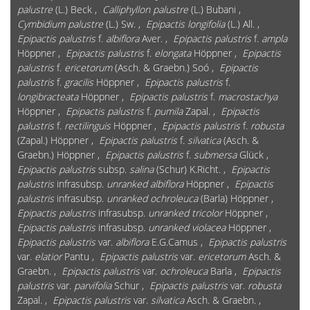
palustre
(L.) Beck ,
Calliphyllon palustre
(L.) Bubani ,
Cymbidium palustre
(L.) Sw. ,
Epipactis longifolia
(L.) All. ,
Epipactis palustris
f.
albiflora
Aver. ,
Epipactis palustris
f.
ampla
Höppner ,
Epipactis palustris
f.
elongata
Höppner ,
Epipactis
palustris
f.
ericetorum
(Asch. & Graebn.) Soó ,
Epipactis
palustris
f.
gracilis
Höppner ,
Epipactis palustris
f.
longibracteata
Höppner ,
Epipactis palustris
f.
macrostachya
Höppner ,
Epipactis palustris
f.
pumila
Zapal. ,
Epipactis
palustris
f.
rectilinguis
Höppner ,
Epipactis palustris
f.
robusta
(Zapal.) Höppner ,
Epipactis palustris
f.
silvatica
(Asch. &
Graebn.) Höppner ,
Epipactis palustris
f.
submersa
Glück ,
Epipactis palustris
subsp.
salina
(Schur) K.Richt. ,
Epipactis
palustris
infrasubsp.
unranked albiflora
Höppner ,
Epipactis
palustris
infrasubsp.
unranked ochroleuca
(Barla) Höppner ,
Epipactis palustris
infrasubsp.
unranked tricolor
Höppner ,
Epipactis palustris
infrasubsp.
unranked violacea
Höppner ,
Epipactis palustris
var.
albiflora
E.G.Camus ,
Epipactis palustris
var.
elatior
Pantu ,
Epipactis palustris
var.
ericetorum
Asch. &
Graebn. ,
Epipactis palustris
var.
ochroleuca
Barla ,
Epipactis
palustris
var.
parvifolia
Schur ,
Epipactis palustris
var.
robusta
Zapal. ,
Epipactis palustris
var.
silvatica
Asch. & Graebn. ,