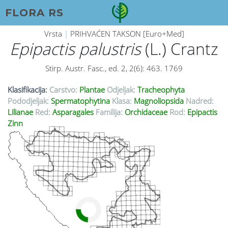
FLORA RS
Vrsta
|
PRIHVAĆEN TAKSON [Euro+Med]
Epipactis palustris
(L.) Crantz
Stirp. Austr. Fasc., ed. 2, 2(6): 463. 1769
Klasifikacija:
Carstvo:
Plantae
Odjeljak:
Tracheophyta
Pododjeljak:
Spermatophytina
Klasa:
Magnoliopsida
Nadred:
Lilianae
Red:
Asparagales
Familija:
Orchidaceae
Rod:
Epipactis
Zinn