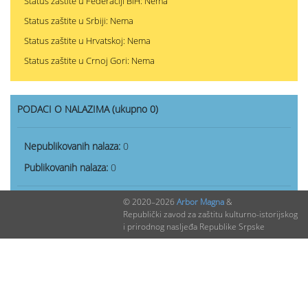
Status zaštite u Federaciji BiH: Nema
Status zaštite u Srbiji: Nema
Status zaštite u Hrvatskoj: Nema
Status zaštite u Crnoj Gori: Nema
PODACI O NALAZIMA (ukupno 0)
Nepublikovanih nalaza:
0
Publikovanih nalaza:
0
© 2020–2026
Arbor Magna
&
Republički zavod za zaštitu kulturno-istorijskog
i prirodnog nasljeđa Republike Srpske