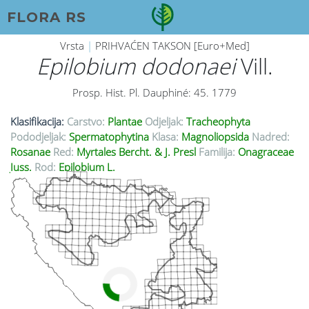
FLORA RS
Vrsta
|
PRIHVAĆEN TAKSON [Euro+Med]
Epilobium dodonaei
Vill.
Prosp. Hist. Pl. Dauphiné: 45. 1779
Klasifikacija:
Carstvo:
Plantae
Odjeljak:
Tracheophyta
Pododjeljak:
Spermatophytina
Klasa:
Magnoliopsida
Nadred:
Rosanae
Red:
Myrtales Bercht. & J. Presl
Familija:
Onagraceae
Juss.
Rod:
Epilobium L.