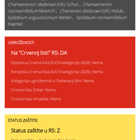
Chamaenerion dodonaei
(Vill.) Schur ,
Chamaenerion
rosmarinifolium
Moench ,
Chamerion dodonaei
(Vill.) Holub ,
Epilobium angustissimum
Weber ,
Epilobium rosmarinifolium
Haenke
UGROŽENOST:
Na "Crvenoj listi" RS: DA
Globalna Crvena lista (IUCN kategorija 2020): Nema
Evropska Crvena lista (IUCN kategorija 2020): Nema
Kategorija ugroženosti u Federaciji BiH: Nema
Crvena lista Srbije: Nema
Crvena lista Hrvatske: Nema
STATUS ZAŠTITE:
Status zaštite u RS: Z