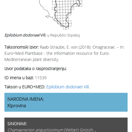
Epilobium dodonaei
Vill.
u Republici Srpskoj
Taksonomski izvor:
Raab-Straube, E. von (2018): Onagraceae. – In:
Euro+Med Plantbase - the information resource for Euro-
Mediterranean plant diversity.
Izvor podataka o rasprostranjenju:
ID imena u bazi:
11539
Takson u EURO+MED:
Epilobium dodonaei Vill.
NARODNA IMENA:
Kiprovina
SINONIMI:
Chamaenerion angustissimum
(Weber) Grossh. ,