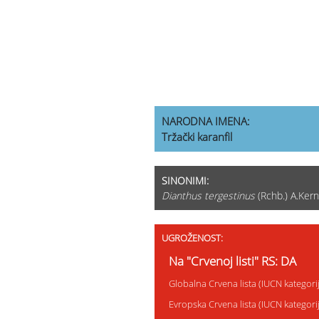
NARODNA IMENA:
Tržački karanfil
SINONIMI:
Dianthus tergestinus
(Rchb.) A.Kern
UGROŽENOST:
Na "Crvenoj listi" RS: DA
Globalna Crvena lista (IUCN kategor
Evropska Crvena lista (IUCN kategor