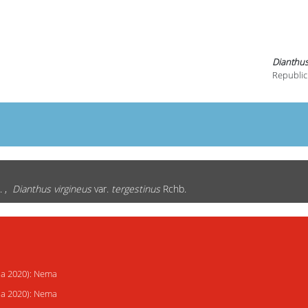
Dianthus 
Republic
. ,
Dianthus virgineus
var.
tergestinus
Rchb.
ija 2020): Nema
ija 2020): Nema