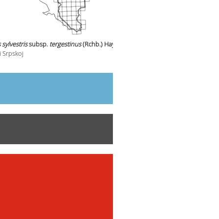
sylvestris
subsp.
tergestinus
(Rchb.) Hayek
u
i Srpskoj