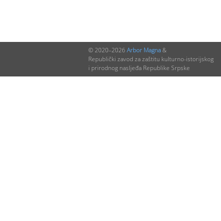
© 2020–2026
Arbor Magna
&
Republički zavod za zaštitu kulturno-istorijskog
i prirodnog nasljeđa Republike Srpske