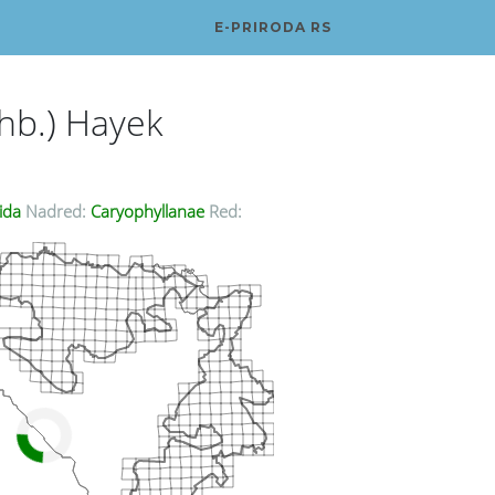
E-PRIRODA RS
hb.) Hayek
ida
Nadred:
Caryophyllanae
Red: