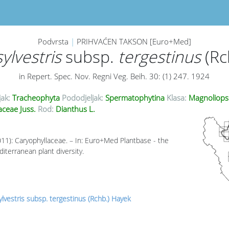
Podvrsta
|
PRIHVAĆEN TAKSON [Euro+Med]
ylvestris
subsp.
tergestinus
(Rc
in Repert. Spec. Nov. Regni Veg. Beih. 30: (1) 247. 1924
jak:
Tracheophyta
Pododjeljak:
Spermatophytina
Klasa:
Magnoliops
aceae Juss.
Rod:
Dianthus L.
011): Caryophyllaceae. – In: Euro+Med Plantbase - the
iterranean plant diversity.
lvestris subsp. tergestinus (Rchb.) Hayek