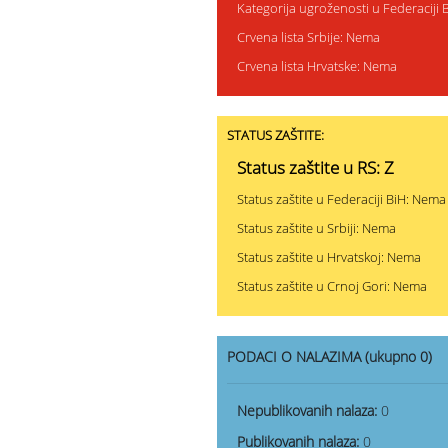
Kategorija ugroženosti u Federaciji 
Crvena lista Srbije: Nema
Crvena lista Hrvatske: Nema
STATUS ZAŠTITE:
Status zaštite u RS: Z
Status zaštite u Federaciji BiH: Nema
Status zaštite u Srbiji: Nema
Status zaštite u Hrvatskoj: Nema
Status zaštite u Crnoj Gori: Nema
PODACI O NALAZIMA (ukupno 0)
Nepublikovanih nalaza:
0
Publikovanih nalaza:
0