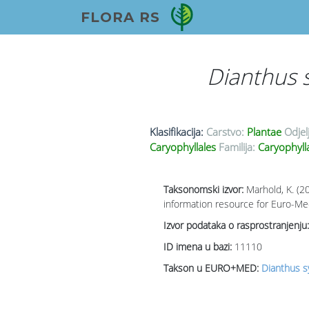
FLORA RS
Dianthus s
Klasifikacija:
Carstvo:
Plantae
Odjel
Caryophyllales
Familija:
Caryophyll
Taksonomski izvor:
Marhold, K. (2
information resource for Euro-Med
Izvor podataka o rasprostranjenju:
ID imena u bazi:
11110
Takson u EURO+MED:
Dianthus sy