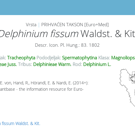
Vrsta
|
PRIHVAĆEN TAKSON [Euro+Med]
Delphinium fissum
Waldst. & Kit
Descr. Icon. Pl. Hung.: 83. 1802
jak:
Tracheophyta
Pododjeljak:
Spermatophytina
Klasa:
Magnoliops
ae Juss.
Tribus:
Delphinieae Warm.
Rod:
Delphinium L.
. von, Hand, R., Hörandl, E. & Nardi, E. (2014+):
antbase - the information resource for Euro-
 fissum Waldst. & Kit.