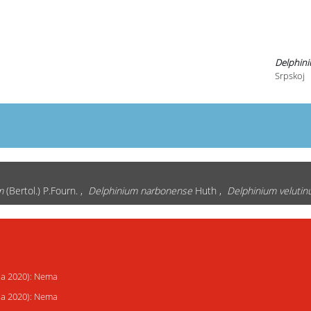
Delphini
Srpskoj
m
(Bertol.) P.Fourn. ,
Delphinium narbonense
Huth ,
Delphinium veluti
ija 2020): Nema
ija 2020): Nema