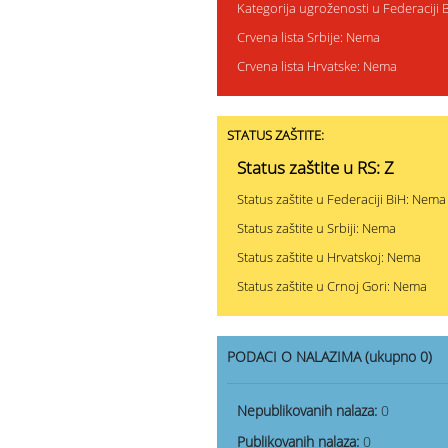
Kategorija ugroženosti u Federaciji 
Crvena lista Srbije: Nema
Crvena lista Hrvatske: Nema
STATUS ZAŠTITE:
Status zaštite u RS: Z
Status zaštite u Federaciji BiH: Nema
Status zaštite u Srbiji: Nema
Status zaštite u Hrvatskoj: Nema
Status zaštite u Crnoj Gori: Nema
PODACI O NALAZIMA (ukupno 0)
Nepublikovanih nalaza:
0
Publikovanih nalaza:
0