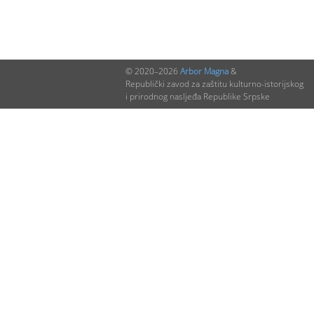
© 2020–2026
Arbor Magna
&
Republički zavod za zaštitu kulturno-istorijskog
i prirodnog nasljeđa Republike Srpske