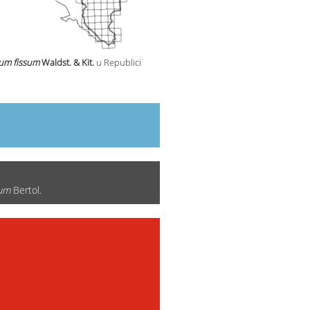
um fissum
Waldst. & Kit.
u Republici
num
Bertol.