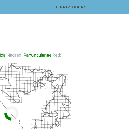
E-PRIRODA RS
.
ida
Nadred:
Ranunculanae
Red: