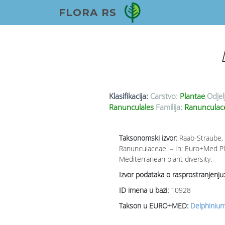
FLORA RS
Klasifikacija:
Carstvo:
Plantae
Odjel
Ranunculales
Familija:
Ranunculace
Taksonomski izvor:
Raab-Straube, E
Ranunculaceae. – In: Euro+Med Pl
Mediterranean plant diversity.
Izvor podataka o rasprostranjenju:
ID imena u bazi:
10928
Takson u EURO+MED:
Delphinium