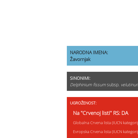
NARODNA IMENA:
Žavornjak
SINONIMI:
Delphinium fissum
subsp.
velutinu
UGROŽENOST:
Na "Crvenoj listi" RS: DA
Globalna Crvena lista (IUCN kategor
Evropska Crvena lista (IUCN kategor