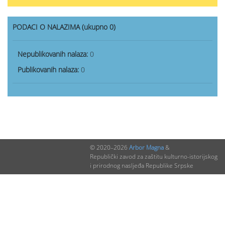
PODACI O NALAZIMA (ukupno 0)
Nepublikovanih nalaza:
0
Publikovanih nalaza:
0
© 2020–2026
Arbor Magna
&
Republički zavod za zaštitu kulturno-istorijskog
i prirodnog nasljeđa Republike Srpske