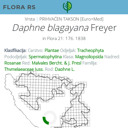
FLORA RS
Vrsta
|
PRIHVAĆEN TAKSON [Euro+Med]
Daphne blagayana
Freyer
in Flora 21: 176. 1838
Klasifikacija:
Carstvo:
Plantae
Odjeljak:
Tracheophyta
Pododjeljak:
Spermatophytina
Klasa:
Magnoliopsida
Nadred:
Rosanae
Red:
Malvales Bercht. & J. Presl
Familija:
Thymelaeaceae Juss.
Rod:
Daphne L.