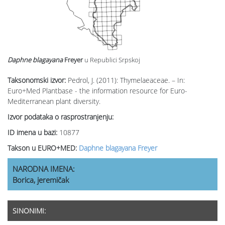
Daphne blagayana
Freyer
u Republici Srpskoj
Taksonomski izvor:
Pedrol, J. (2011): Thymelaeaceae. – In:
Euro+Med Plantbase - the information resource for Euro-
Mediterranean plant diversity.
Izvor podataka o rasprostranjenju:
ID imena u bazi:
10877
Takson u EURO+MED:
Daphne blagayana Freyer
NARODNA IMENA:
Borica, jeremičak
SINONIMI: