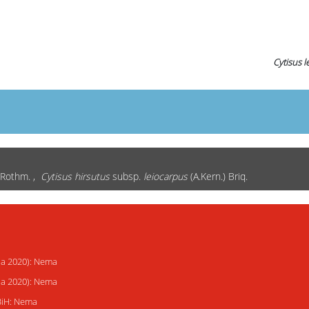
Cytisus 
 Rothm. ,
Cytisus hirsutus
subsp.
leiocarpus
(A.Kern.) Briq.
ija 2020): Nema
ija 2020): Nema
 BiH: Nema