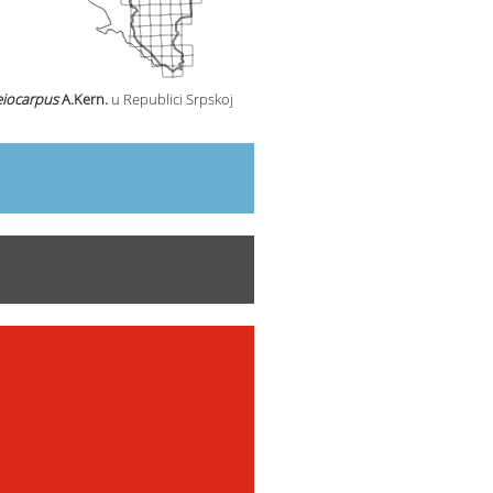
leiocarpus
A.Kern.
u Republici Srpskoj