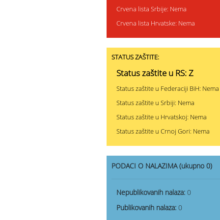
Crvena lista Srbije: Nema
Crvena lista Hrvatske: Nema
STATUS ZAŠTITE:
Status zaštite u RS: Z
Status zaštite u Federaciji BiH: Nema
Status zaštite u Srbiji: Nema
Status zaštite u Hrvatskoj: Nema
Status zaštite u Crnoj Gori: Nema
PODACI O NALAZIMA (ukupno 0)
Nepublikovanih nalaza:
0
Publikovanih nalaza:
0