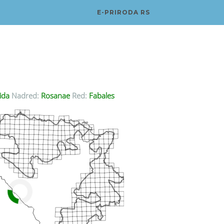
E-PRIRODA RS
ida
Nadred:
Rosanae
Red:
Fabales