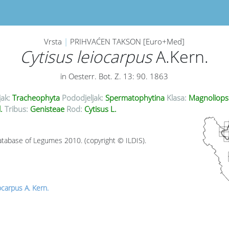
Vrsta
|
PRIHVAĆEN TAKSON [Euro+Med]
Cytisus leiocarpus
A.Kern.
in Oesterr. Bot. Z. 13: 90. 1863
jak:
Tracheophyta
Pododjeljak:
Spermatophytina
Klasa:
Magnoliops
l.
Tribus:
Genisteae
Rod:
Cytisus L.
tabase of Legumes 2010. (copyright © ILDIS).
ocarpus A. Kern.