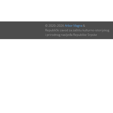
© 2020–2026
Arbor Magna
&
Republički zavod za zaštitu kulturno-istorijskog
i prirodnog nasljeđa Republike Srpske