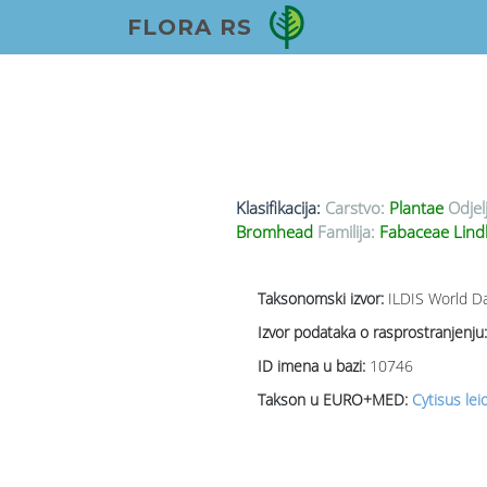
FLORA RS
Klasifikacija:
Carstvo:
Plantae
Odjel
Bromhead
Familija:
Fabaceae Lind
Taksonomski izvor:
ILDIS World Da
Izvor podataka o rasprostranjenju:
ID imena u bazi:
10746
Takson u EURO+MED:
Cytisus lei