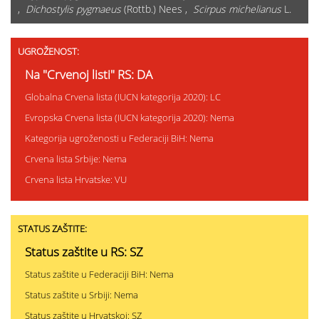
,
Dichostylis pygmaeus
(Rottb.) Nees ,
Scirpus michelianus
L.
UGROŽENOST:
Na "Crvenoj listi" RS: DA
Globalna Crvena lista (IUCN kategorija 2020): LC
Evropska Crvena lista (IUCN kategorija 2020): Nema
Kategorija ugroženosti u Federaciji BiH: Nema
Crvena lista Srbije: Nema
Crvena lista Hrvatske: VU
STATUS ZAŠTITE:
Status zaštite u RS: SZ
Status zaštite u Federaciji BiH: Nema
Status zaštite u Srbiji: Nema
Status zaštite u Hrvatskoj: SZ