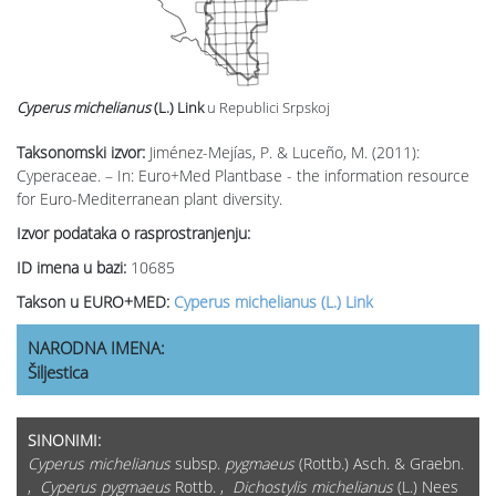
Cyperus michelianus
(L.) Link
u Republici Srpskoj
Taksonomski izvor:
Jiménez-Mejías, P. & Luceño, M. (2011):
Cyperaceae. – In: Euro+Med Plantbase - the information resource
for Euro-Mediterranean plant diversity.
Izvor podataka o rasprostranjenju:
ID imena u bazi:
10685
Takson u EURO+MED:
Cyperus michelianus (L.) Link
NARODNA IMENA:
Šiljestica
SINONIMI:
Cyperus michelianus
subsp.
pygmaeus
(Rottb.) Asch. & Graebn.
,
Cyperus pygmaeus
Rottb. ,
Dichostylis michelianus
(L.) Nees