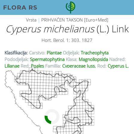
FLORA RS
Vrsta
|
PRIHVAĆEN TAKSON [Euro+Med]
Cyperus michelianus
(L.) Link
Hort. Berol. 1: 303. 1827
Klasifikacija:
Carstvo:
Plantae
Odjeljak:
Tracheophyta
Pododjeljak:
Spermatophytina
Klasa:
Magnoliopsida
Nadred:
Lilianae
Red:
Poales
Familija:
Cyperaceae Juss.
Rod:
Cyperus L.