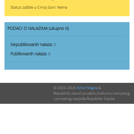
Status zaštite u Crnoj Gori: Nema
PODACI O NALAZIMA (ukupno 0)
Nepublikovanih nalaza:
0
Publikovanih nalaza:
0
© 2020–2026
Arbor Magna
&
Republički zavod za zaštitu kulturno-istorijskog
i prirodnog nasljeđa Republike Srpske