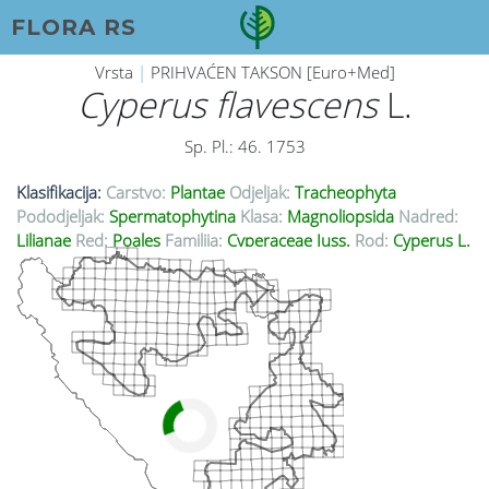
FLORA RS
Vrsta
|
PRIHVAĆEN TAKSON [Euro+Med]
Cyperus flavescens
L.
Sp. Pl.: 46. 1753
Klasifikacija:
Carstvo:
Plantae
Odjeljak:
Tracheophyta
Pododjeljak:
Spermatophytina
Klasa:
Magnoliopsida
Nadred:
Lilianae
Red:
Poales
Familija:
Cyperaceae Juss.
Rod:
Cyperus L.