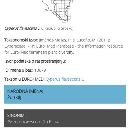
Cyperus flavescens
L.
u Republici Srpskoj
Taksonomski izvor:
Jiménez-Mejías, P. & Luceño, M. (2011):
Cyperaceae. – In: Euro+Med Plantbase - the information resource
for Euro-Mediterranean plant diversity.
Izvor podataka o rasprostranjenju:
ID imena u bazi:
10679
Takson u EURO+MED:
Cyperus flavescens L.
NARODNA IMENA:
Žuti šilj
SINONIMI:
Pycreus flavescens
(L.) Rchb.