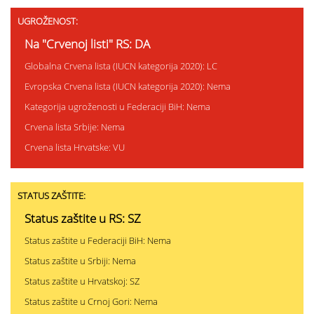
UGROŽENOST:
Na "Crvenoj listi" RS: DA
Globalna Crvena lista (IUCN kategorija 2020): LC
Evropska Crvena lista (IUCN kategorija 2020): Nema
Kategorija ugroženosti u Federaciji BiH: Nema
Crvena lista Srbije: Nema
Crvena lista Hrvatske: VU
STATUS ZAŠTITE:
Status zaštite u RS: SZ
Status zaštite u Federaciji BiH: Nema
Status zaštite u Srbiji: Nema
Status zaštite u Hrvatskoj: SZ
Status zaštite u Crnoj Gori: Nema