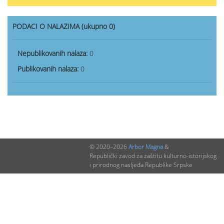
PODACI O NALAZIMA (ukupno 0)
Nepublikovanih nalaza:
0
Publikovanih nalaza:
0
© 2020–2026
Arbor Magna
&
Republički zavod za zaštitu kulturno-istorijskog
i prirodnog nasljeđa Republike Srpske