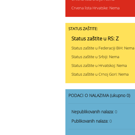
Crvena lista Hrvatske: Nema
STATUS ZAŠTITE:
Status zaštite u RS: Z
Status zaštite u Federaciji BiH: Nema
Status zaštite u Srbiji: Nema
Status zaštite u Hrvatskoj: Nema
Status zaštite u Crnoj Gori: Nema
PODACI O NALAZIMA (ukupno 0)
Nepublikovanih nalaza:
0
Publikovanih nalaza:
0