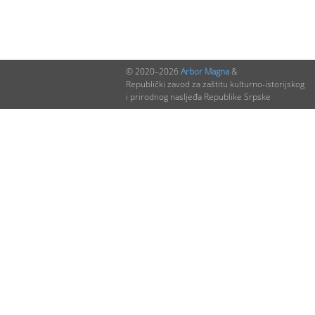
© 2020–2026
Arbor Magna
&
Republički zavod za zaštitu kulturno-istorijskog
i prirodnog nasljeđa Republike Srpske