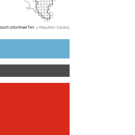
ssum columnae
Ten.
u Republici Srpskoj