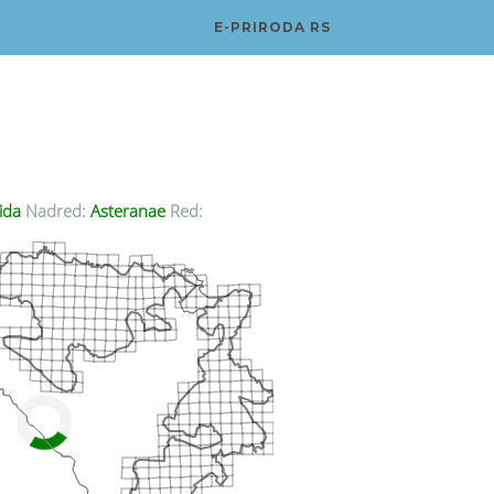
E-PRIRODA RS
ida
Nadred:
Asteranae
Red: