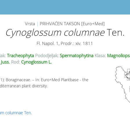
Vrsta
|
PRIHVAĆEN TAKSON [Euro+Med]
Cynoglossum columnae
Ten.
Fl. Napol. 1, Prodr.: xiv. 1811
jak:
Tracheophyta
Pododjeljak:
Spermatophytina
Klasa:
Magnoliops
 Juss.
Rod:
Cynoglossum L.
11): Boraginaceae. – In: Euro+Med Plantbase - the
iterranean plant diversity.
um columnae Ten.