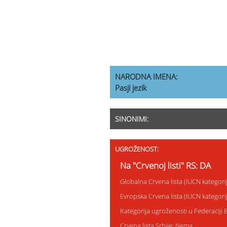
NARODNA IMENA:
Pasji jezik
SINONIMI:
UGROŽENOST:
Na "Crvenoj listi" RS: DA
Globalna Crvena lista (IUCN kategor
Evropska Crvena lista (IUCN kategor
Kategorija ugroženosti u Federaciji
Crvena lista Srbije: Nema