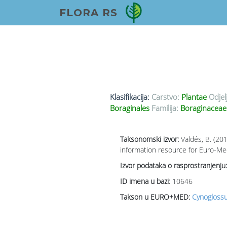
FLORA RS
Klasifikacija:
Carstvo:
Plantae
Odjel
Boraginales
Familija:
Boraginaceae
Taksonomski izvor:
Valdés, B. (20
information resource for Euro-Med
Izvor podataka o rasprostranjenju:
ID imena u bazi:
10646
Takson u EURO+MED:
Cynogloss