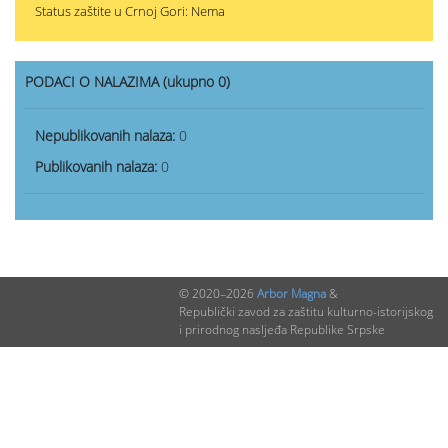
Status zaštite u Crnoj Gori: Nema
PODACI O NALAZIMA (ukupno 0)
Nepublikovanih nalaza:
0
Publikovanih nalaza:
0
© 2020–2026
Arbor Magna
&
Republički zavod za zaštitu kulturno-istorijskog
i prirodnog nasljeđa Republike Srpske