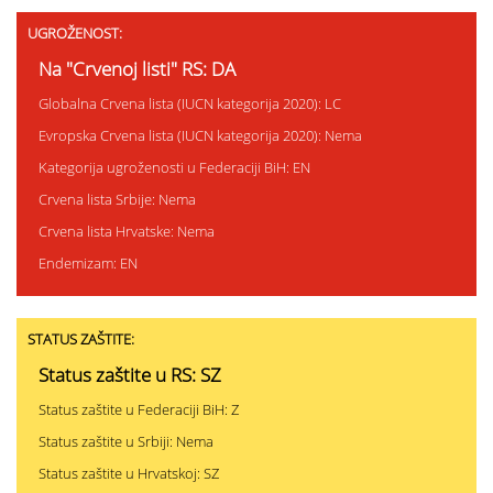
UGROŽENOST:
Na "Crvenoj listi" RS: DA
Globalna Crvena lista (IUCN kategorija 2020): LC
Evropska Crvena lista (IUCN kategorija 2020): Nema
Kategorija ugroženosti u Federaciji BiH: EN
Crvena lista Srbije: Nema
Crvena lista Hrvatske: Nema
Endemizam: EN
STATUS ZAŠTITE:
Status zaštite u RS: SZ
Status zaštite u Federaciji BiH: Z
Status zaštite u Srbiji: Nema
Status zaštite u Hrvatskoj: SZ