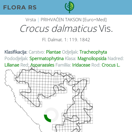
FLORA RS
Vrsta
|
PRIHVAĆEN TAKSON [Euro+Med]
Crocus dalmaticus
Vis.
Fl. Dalmat. 1: 119. 1842
Klasifikacija:
Carstvo:
Plantae
Odjeljak:
Tracheophyta
Pododjeljak:
Spermatophytina
Klasa:
Magnoliopsida
Nadred:
Lilianae
Red:
Asparagales
Familija:
Iridaceae
Rod:
Crocus L.