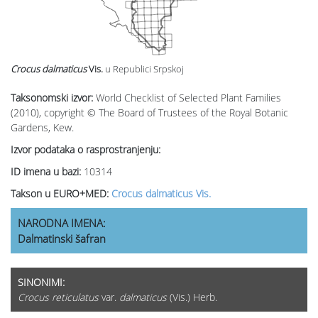
Crocus dalmaticus
Vis.
u Republici Srpskoj
Taksonomski izvor:
World Checklist of Selected Plant Families
(2010), copyright © The Board of Trustees of the Royal Botanic
Gardens, Kew.
Izvor podataka o rasprostranjenju:
ID imena u bazi:
10314
Takson u EURO+MED:
Crocus dalmaticus Vis.
NARODNA IMENA:
Dalmatinski šafran
SINONIMI:
Crocus reticulatus
var.
dalmaticus
(Vis.) Herb.