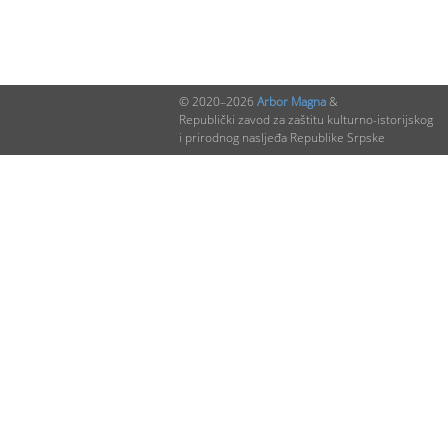
© 2020–2026
Arbor Magna
&
Republički zavod za zaštitu kulturno-istorijskog
i prirodnog nasljeđa Republike Srpske