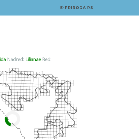
E-PRIRODA RS
ida
Nadred:
Lilianae
Red: