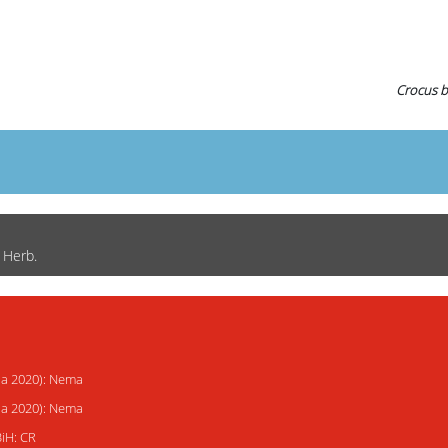
Crocus b
) Herb.
ija 2020): Nema
ija 2020): Nema
BiH: CR