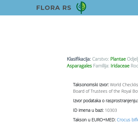
FLORA RS
Klasifikacija:
Carstvo:
Plantae
Odjel
Asparagales
Familija:
Iridaceae
Rod
Taksonomski izvor:
World Checklis
Board of Trustees of the Royal Bo
Izvor podataka o rasprostranjenju:
ID imena u bazi:
10303
Takson u EURO+MED:
Crocus bifl