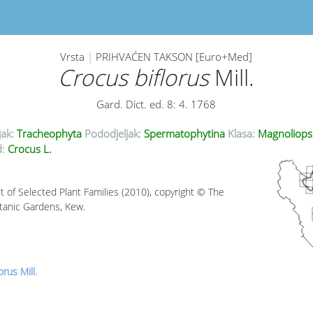
Vrsta
|
PRIHVAĆEN TAKSON [Euro+Med]
Crocus biflorus
Mill.
Gard. Dict. ed. 8: 4. 1768
jak:
Tracheophyta
Pododjeljak:
Spermatophytina
Klasa:
Magnoliops
:
Crocus L.
t of Selected Plant Families (2010), copyright © The
tanic Gardens, Kew.
orus Mill.