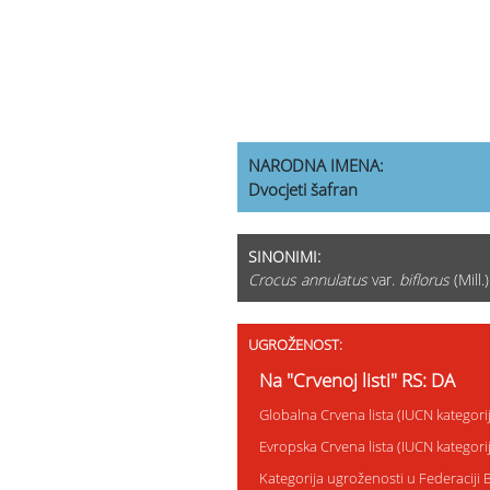
NARODNA IMENA:
Dvocjeti šafran
SINONIMI:
Crocus annulatus
var.
biflorus
(Mill.
UGROŽENOST:
Na "Crvenoj listi" RS: DA
Globalna Crvena lista (IUCN kategor
Evropska Crvena lista (IUCN kategor
Kategorija ugroženosti u Federaciji 