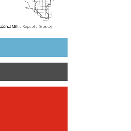
iflorus
Mill.
u Republici Srpskoj