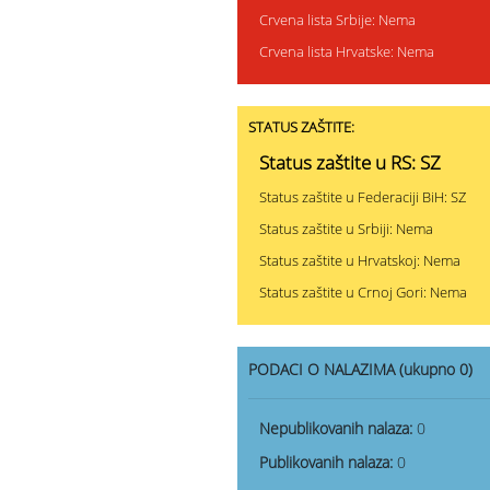
Crvena lista Srbije: Nema
Crvena lista Hrvatske: Nema
STATUS ZAŠTITE:
Status zaštite u RS: SZ
Status zaštite u Federaciji BiH: SZ
Status zaštite u Srbiji: Nema
Status zaštite u Hrvatskoj: Nema
Status zaštite u Crnoj Gori: Nema
PODACI O NALAZIMA (ukupno 0)
Nepublikovanih nalaza:
0
Publikovanih nalaza:
0