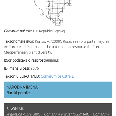
Comarum palustre
L.
u Republici Srpskoj
Taksonomski izvor:
Kurtto, A. (2009): Rosaceae (pro parte majore).
In: Euro+Med Plantbase - the information resource for Euro-
Mediterranean plant diversity.
Izvor podataka o rasprostranjenju:
ID imena u bazi:
9676
Takson u EURO+MED:
Comarum palustre L.
NARODNA IMENA:
Barski petolist
SINONIMI:
Argentina rubra
Lam. ,
Comarum angustifolium
Raf. ,
Comarum