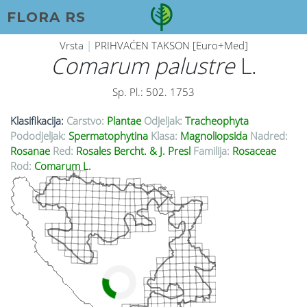
FLORA RS
Vrsta
|
PRIHVAĆEN TAKSON [Euro+Med]
Comarum palustre
L.
Sp. Pl.: 502. 1753
Klasifikacija:
Carstvo:
Plantae
Odjeljak:
Tracheophyta
Pododjeljak:
Spermatophytina
Klasa:
Magnoliopsida
Nadred:
Rosanae
Red:
Rosales Bercht. & J. Presl
Familija:
Rosaceae
Rod:
Comarum L.