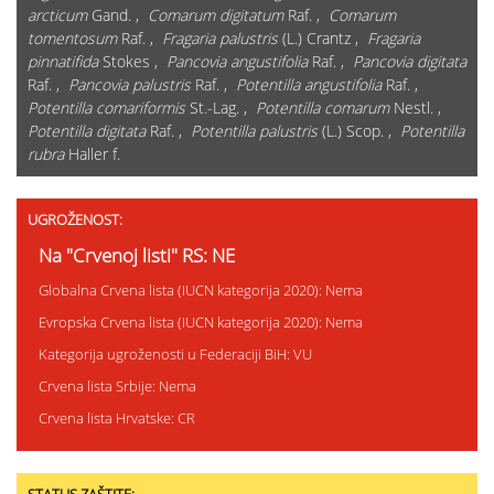
arcticum
Gand. ,
Comarum digitatum
Raf. ,
Comarum
tomentosum
Raf. ,
Fragaria palustris
(L.) Crantz ,
Fragaria
pinnatifida
Stokes ,
Pancovia angustifolia
Raf. ,
Pancovia digitata
Raf. ,
Pancovia palustris
Raf. ,
Potentilla angustifolia
Raf. ,
Potentilla comariformis
St.-Lag. ,
Potentilla comarum
Nestl. ,
Potentilla digitata
Raf. ,
Potentilla palustris
(L.) Scop. ,
Potentilla
rubra
Haller f.
UGROŽENOST:
Na "Crvenoj listi" RS: NE
Globalna Crvena lista (IUCN kategorija 2020): Nema
Evropska Crvena lista (IUCN kategorija 2020): Nema
Kategorija ugroženosti u Federaciji BiH: VU
Crvena lista Srbije: Nema
Crvena lista Hrvatske: CR