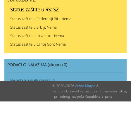
STATUS ZAŠTITE:
Status zaštite u RS: SZ
Status zaštite u Federaciji BiH: Nema
Status zaštite u Srbiji: Nema
Status zaštite u Hrvatskoj: Nema
Status zaštite u Crnoj Gori: Nema
PODACI O NALAZIMA (ukupno 0)
Nepublikovanih nalaza:
0
© 2020–2026
Arbor Magna
&
Publikovanih nalaza:
0
Republički zavod za zaštitu kulturno-istorijskog
i prirodnog nasljeđa Republike Srpske