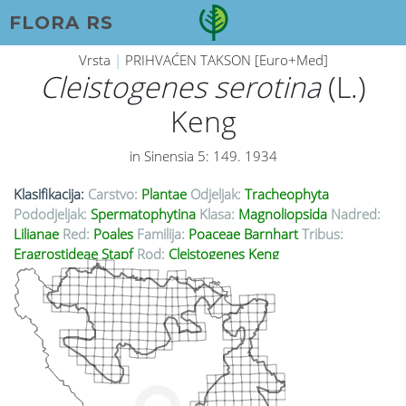
FLORA RS
Vrsta
|
PRIHVAĆEN TAKSON [Euro+Med]
Cleistogenes serotina
(L.)
Keng
in Sinensia 5: 149. 1934
Klasifikacija:
Carstvo:
Plantae
Odjeljak:
Tracheophyta
Pododjeljak:
Spermatophytina
Klasa:
Magnoliopsida
Nadred:
Lilianae
Red:
Poales
Familija:
Poaceae Barnhart
Tribus:
Eragrostideae Stapf
Rod:
Cleistogenes Keng