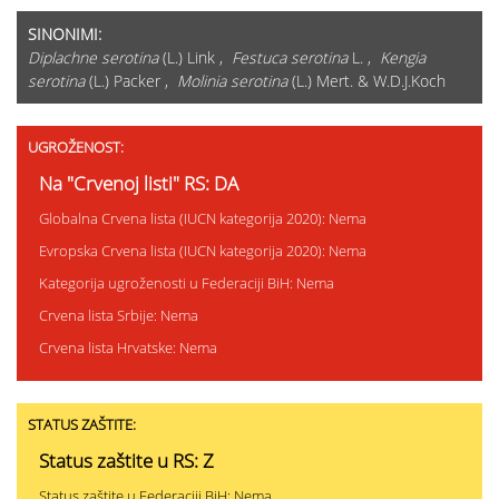
SINONIMI:
Diplachne serotina
(L.) Link ,
Festuca serotina
L. ,
Kengia
serotina
(L.) Packer ,
Molinia serotina
(L.) Mert. & W.D.J.Koch
UGROŽENOST:
Na "Crvenoj listi" RS: DA
Globalna Crvena lista (IUCN kategorija 2020): Nema
Evropska Crvena lista (IUCN kategorija 2020): Nema
Kategorija ugroženosti u Federaciji BiH: Nema
Crvena lista Srbije: Nema
Crvena lista Hrvatske: Nema
STATUS ZAŠTITE:
Status zaštite u RS: Z
Status zaštite u Federaciji BiH: Nema