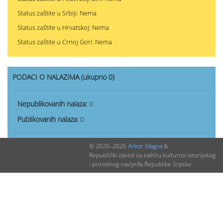
Status zaštite u Srbiji: Nema
Status zaštite u Hrvatskoj: Nema
Status zaštite u Crnoj Gori: Nema
PODACI O NALAZIMA (ukupno 0)
Nepublikovanih nalaza:
0
Publikovanih nalaza:
0
© 2020–2026
Arbor Magna
&
Republički zavod za zaštitu kulturno-istorijskog
i prirodnog nasljeđa Republike Srpske