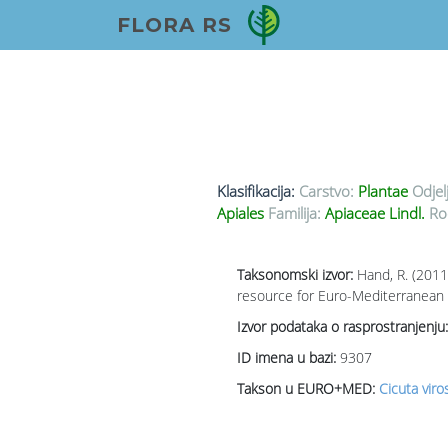
FLORA RS
Klasifikacija:
Carstvo:
Plantae
Odjel
Apiales
Familija:
Apiaceae Lindl.
Ro
Taksonomski izvor:
Hand, R. (2011
resource for Euro-Mediterranean p
Izvor podataka o rasprostranjenju:
ID imena u bazi:
9307
Takson u EURO+MED:
Cicuta viro