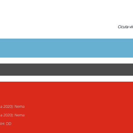
Cicuta vi
ija 2020): Nema
ija 2020): Nema
BiH: DD