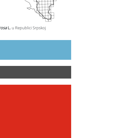
rosa
L.
u Republici Srpskoj