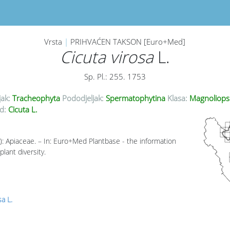
Vrsta
|
PRIHVAĆEN TAKSON [Euro+Med]
Cicuta virosa
L.
Sp. Pl.: 255. 1753
jak:
Tracheophyta
Pododjeljak:
Spermatophytina
Klasa:
Magnoliops
d:
Cicuta L.
): Apiaceae. – In: Euro+Med Plantbase - the information
lant diversity.
sa L.