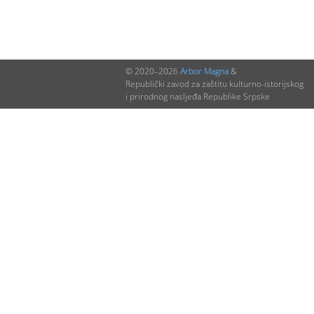
© 2020–2026
Arbor Magna
&
Republički zavod za zaštitu kulturno-istorijskog
i prirodnog nasljeđa Republike Srpske