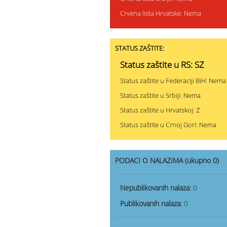
Crvena lista Hrvatske: Nema
STATUS ZAŠTITE:
Status zaštite u RS: SZ
Status zaštite u Federaciji BiH: Nema
Status zaštite u Srbiji: Nema
Status zaštite u Hrvatskoj: Z
Status zaštite u Crnoj Gori: Nema
PODACI O NALAZIMA (ukupno 0)
Nepublikovanih nalaza:
0
Publikovanih nalaza:
0