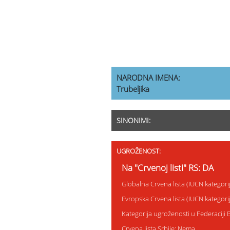
NARODNA IMENA:
Trubeljika
SINONIMI:
UGROŽENOST:
Na "Crvenoj listi" RS: DA
Globalna Crvena lista (IUCN kategor
Evropska Crvena lista (IUCN kategor
Kategorija ugroženosti u Federaciji 
Crvena lista Srbije: Nema