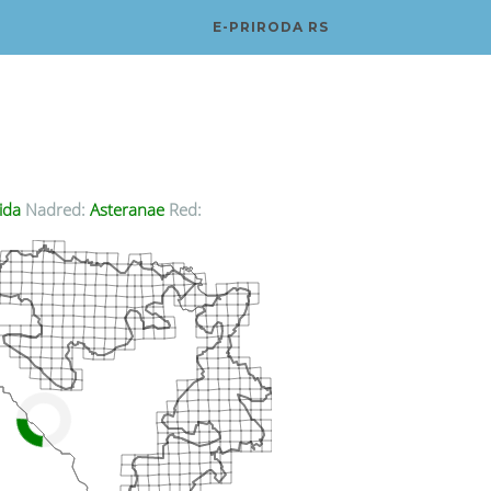
E-PRIRODA RS
ida
Nadred:
Asteranae
Red: