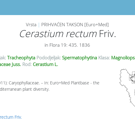
Vrsta
|
PRIHVAĆEN TAKSON [Euro+Med]
Cerastium rectum
Friv.
in Flora 19: 435. 1836
jak:
Tracheophyta
Pododjeljak:
Spermatophytina
Klasa:
Magnoliops
aceae Juss.
Rod:
Cerastium L.
011): Caryophyllaceae. – In: Euro+Med Plantbase - the
iterranean plant diversity.
rectum Friv.