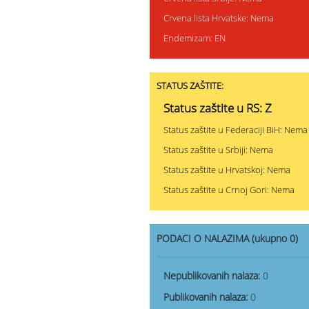
Crvena lista Hrvatske: Nema
Endemizam: EN
STATUS ZAŠTITE:
Status zaštite u RS: Z
Status zaštite u Federaciji BiH: Nema
Status zaštite u Srbiji: Nema
Status zaštite u Hrvatskoj: Nema
Status zaštite u Crnoj Gori: Nema
PODACI O NALAZIMA (ukupno 0)
Nepublikovanih nalaza:
0
Publikovanih nalaza:
0