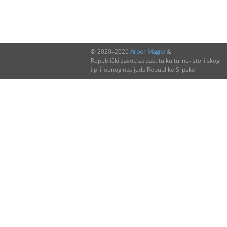
© 2020–2026
Arbor Magna
&
Republički zavod za zaštitu kulturno-istorijskog
i prirodnog nasljeđa Republike Srpske