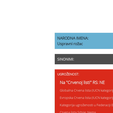
NARODNA IMENA:
Uspravni rožac
SINONIMI:
UGROŽENOST:
Na "Crvenoj listi" RS: NE
Globalna Crvena lista (IUCN kategor
Evropska Crvena lista (IUCN kategor
Kategorija ugroženosti u Federaciji
Crvena lista Srbije: Nema