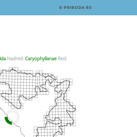
E-PRIRODA RS
ida
Nadred:
Caryophyllanae
Red: