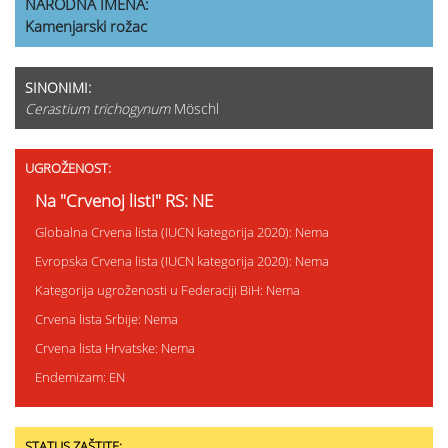
NARODNA IMENA:
Kamenjarski rožac
SINONIMI:
Cerastium trichogynum
Möschl
UGROŽENOST:
Na "Crvenoj listi" RS: NE
Globalna Crvena lista (IUCN kategorija 2020): Nema
Evropska Crvena lista (IUCN kategorija 2020): Nema
Kategorija ugroženosti u Federaciji BiH: Nema
Crvena lista Srbije: Nema
Crvena lista Hrvatske: Nema
Endemizam: EN
STATUS ZAŠTITE: