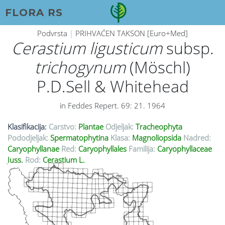
FLORA RS
Podvrsta
|
PRIHVAĆEN TAKSON [Euro+Med]
Cerastium ligusticum
subsp.
trichogynum
(Möschl)
P.D.Sell & Whitehead
in Feddes Repert. 69: 21. 1964
Klasifikacija:
Carstvo:
Plantae
Odjeljak:
Tracheophyta
Pododjeljak:
Spermatophytina
Klasa:
Magnoliopsida
Nadred:
Caryophyllanae
Red:
Caryophyllales
Familija:
Caryophyllaceae
Juss.
Rod:
Cerastium L.