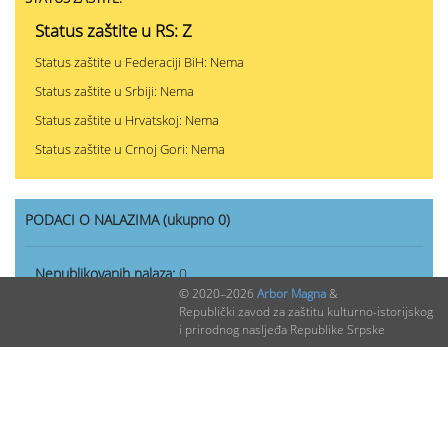
Status zaštite u RS: Z
Status zaštite u Federaciji BiH: Nema
Status zaštite u Srbiji: Nema
Status zaštite u Hrvatskoj: Nema
Status zaštite u Crnoj Gori: Nema
PODACI O NALAZIMA (ukupno 0)
Nepublikovanih nalaza:
0
© 2020–2026
Arbor Magna
&
Publikovanih nalaza:
0
Republički zavod za zaštitu kulturno-istorijskog
i prirodnog nasljeđa Republike Srpske