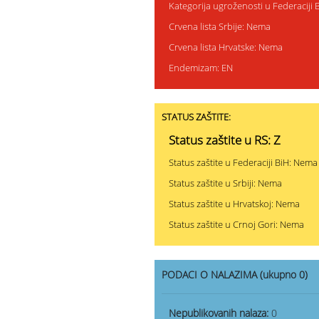
Kategorija ugroženosti u Federaciji 
Crvena lista Srbije: Nema
Crvena lista Hrvatske: Nema
Endemizam: EN
STATUS ZAŠTITE:
Status zaštite u RS: Z
Status zaštite u Federaciji BiH: Nema
Status zaštite u Srbiji: Nema
Status zaštite u Hrvatskoj: Nema
Status zaštite u Crnoj Gori: Nema
PODACI O NALAZIMA (ukupno 0)
Nepublikovanih nalaza:
0