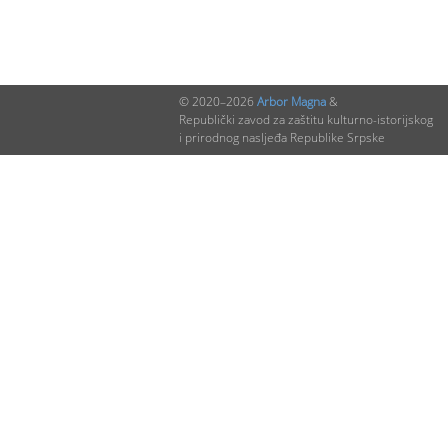
© 2020–2026
Arbor Magna
&
Republički zavod za zaštitu kulturno-istorijskog
i prirodnog nasljeđa Republike Srpske