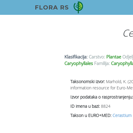
FLORA RS
Ce
Klasifikacija:
Carstvo:
Plantae
Odjel
Caryophyllales
Familija:
Caryophyll
Taksonomski izvor:
Marhold, K. (2
information resource for Euro-Med
Izvor podataka o rasprostranjenju:
ID imena u bazi:
8824
Takson u EURO+MED:
Cerastium 