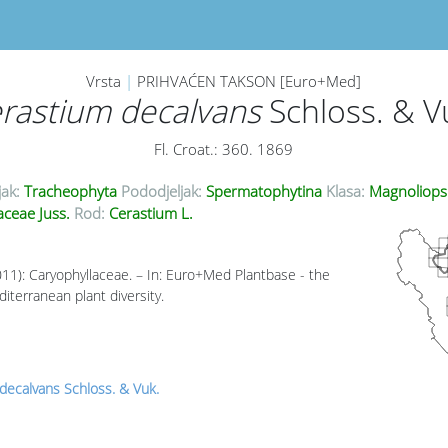
Vrsta
|
PRIHVAĆEN TAKSON [Euro+Med]
rastium decalvans
Schloss. & V
Fl. Croat.: 360. 1869
jak:
Tracheophyta
Pododjeljak:
Spermatophytina
Klasa:
Magnoliops
aceae Juss.
Rod:
Cerastium L.
011): Caryophyllaceae. – In: Euro+Med Plantbase - the
iterranean plant diversity.
decalvans Schloss. & Vuk.