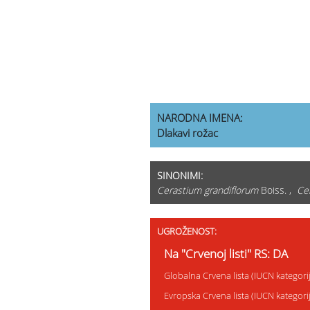
NARODNA IMENA:
Dlakavi rožac
SINONIMI:
Cerastium grandiflorum
Boiss. ,
Ce
UGROŽENOST:
Na "Crvenoj listi" RS: DA
Globalna Crvena lista (IUCN kategor
Evropska Crvena lista (IUCN kategor