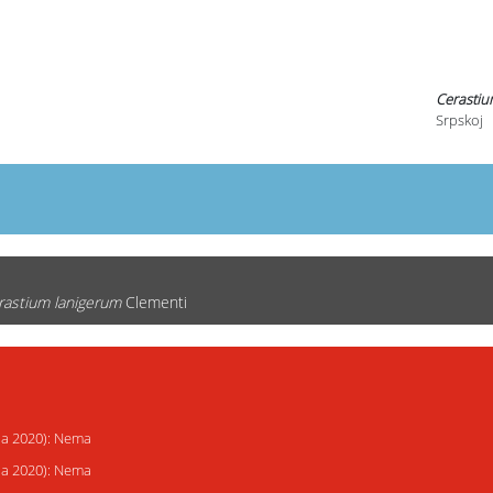
Cerastiu
Srpskoj
rastium lanigerum
Clementi
ija 2020): Nema
ija 2020): Nema