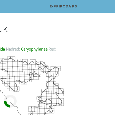
E-PRIRODA RS
uk.
ida
Nadred:
Caryophyllanae
Red: