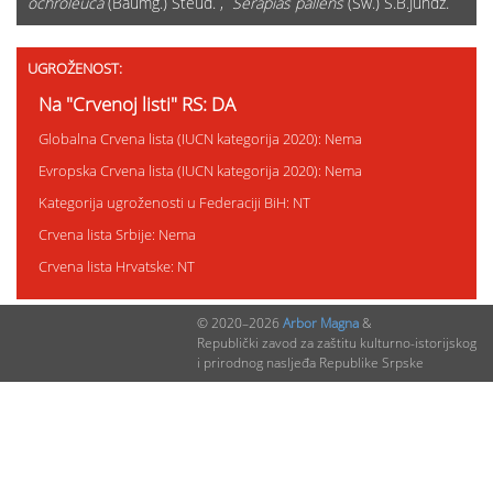
ochroleuca
(Baumg.) Steud. ,
Serapias pallens
(Sw.) S.B.Jundz.
UGROŽENOST:
Na "Crvenoj listi" RS: DA
Globalna Crvena lista (IUCN kategorija 2020): Nema
Evropska Crvena lista (IUCN kategorija 2020): Nema
Kategorija ugroženosti u Federaciji BiH: NT
Crvena lista Srbije: Nema
Crvena lista Hrvatske: NT
© 2020–2026
Arbor Magna
&
STATUS ZAŠTITE:
Republički zavod za zaštitu kulturno-istorijskog
i prirodnog nasljeđa Republike Srpske
Status zaštite u RS: SZ
Status zaštite u Federaciji BiH: Nema
Status zaštite u Srbiji: Nema
Status zaštite u Hrvatskoj: SZ