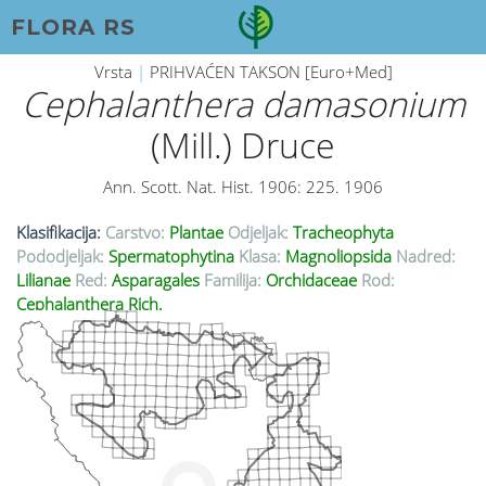
FLORA RS
Vrsta
|
PRIHVAĆEN TAKSON [Euro+Med]
Cephalanthera damasonium
(Mill.) Druce
Ann. Scott. Nat. Hist. 1906: 225. 1906
Klasifikacija:
Carstvo:
Plantae
Odjeljak:
Tracheophyta
Pododjeljak:
Spermatophytina
Klasa:
Magnoliopsida
Nadred:
Lilianae
Red:
Asparagales
Familija:
Orchidaceae
Rod:
Cephalanthera Rich.