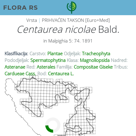
FLORA RS
Vrsta
|
PRIHVAĆEN TAKSON [Euro+Med]
Centaurea nicolae
Bald.
in Malpighia 5: 74. 1891
Klasifikacija:
Carstvo:
Plantae
Odjeljak:
Tracheophyta
Pododjeljak:
Spermatophytina
Klasa:
Magnoliopsida
Nadred:
Asteranae
Red:
Asterales
Familija:
Compositae Giseke
Tribus:
Cardueae Cass.
Rod:
Centaurea L.