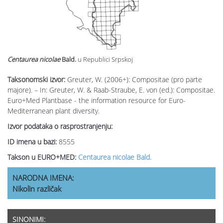
Centaurea nicolae
Bald.
u Republici Srpskoj
Taksonomski izvor:
Greuter, W. (2006+): Compositae (pro parte
majore). – In: Greuter, W. & Raab-Straube, E. von (ed.): Compositae.
Euro+Med Plantbase - the information resource for Euro-
Mediterranean plant diversity.
Izvor podataka o rasprostranjenju:
ID imena u bazi:
8555
Takson u EURO+MED:
Centaurea nicolae Bald.
NARODNA IMENA:
Nikolin različak
SINONIMI: