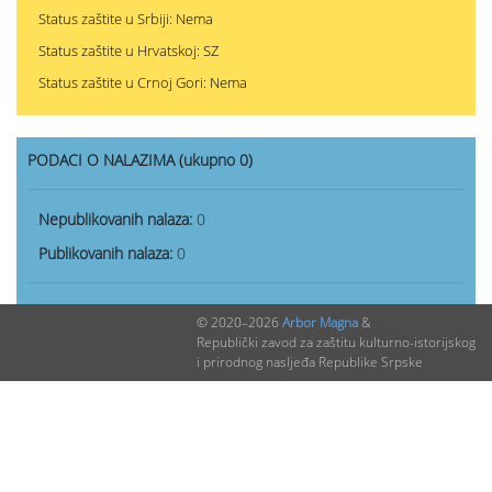
Status zaštite u Srbiji: Nema
Status zaštite u Hrvatskoj: SZ
Status zaštite u Crnoj Gori: Nema
PODACI O NALAZIMA (ukupno 0)
Nepublikovanih nalaza:
0
Publikovanih nalaza:
0
© 2020–2026
Arbor Magna
&
Republički zavod za zaštitu kulturno-istorijskog
i prirodnog nasljeđa Republike Srpske