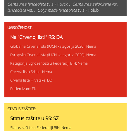
Centaurea lanceolata
(Vis.) Hayek ,
Centaurea salonitana
var.
lanceolata
Vis. ,
Colymbada lanceolata
(Vis.) Holub
UGROŽENOST:
Na "Crvenoj listi" RS: DA
Globalna Crvena lista (IUCN kategorija 2020): Nema
Evropska Crvena lista (IUCN kategorija 2020): Nema
Kategorija ugroženosti u Federaciji BiH: Nema
Crvena lista Srbije: Nema
Crvena lista Hrvatske: DD
Endemizam: EN
STATUS ZAŠTITE:
Status zaštite u RS: SZ
Status zaštite u Federaciji BiH: Nema