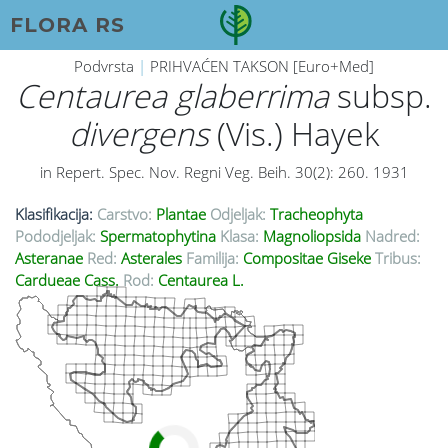
FLORA RS
Podvrsta
|
PRIHVAĆEN TAKSON [Euro+Med]
Centaurea glaberrima
subsp.
divergens
(Vis.) Hayek
in Repert. Spec. Nov. Regni Veg. Beih. 30(2): 260. 1931
Klasifikacija:
Carstvo:
Plantae
Odjeljak:
Tracheophyta
Pododjeljak:
Spermatophytina
Klasa:
Magnoliopsida
Nadred:
Asteranae
Red:
Asterales
Familija:
Compositae Giseke
Tribus:
Cardueae Cass.
Rod:
Centaurea L.