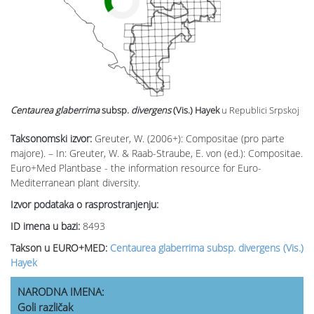
Centaurea glaberrima
subsp.
divergens
(Vis.) Hayek
u Republici Srpskoj
Taksonomski izvor:
Greuter, W. (2006+): Compositae (pro parte
majore). – In: Greuter, W. & Raab-Straube, E. von (ed.): Compositae.
Euro+Med Plantbase - the information resource for Euro-
Mediterranean plant diversity.
Izvor podataka o rasprostranjenju:
ID imena u bazi:
8493
Takson u EURO+MED:
Centaurea glaberrima subsp. divergens (Vis.)
Hayek
NARODNA IMENA:
Goli različak