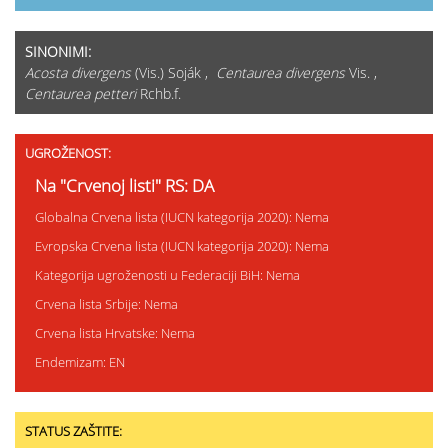
SINONIMI:
Acosta divergens
(Vis.) Soják ,
Centaurea divergens
Vis. ,
Centaurea petteri
Rchb.f.
UGROŽENOST:
Na "Crvenoj listi" RS: DA
Globalna Crvena lista (IUCN kategorija 2020): Nema
Evropska Crvena lista (IUCN kategorija 2020): Nema
Kategorija ugroženosti u Federaciji BiH: Nema
Crvena lista Srbije: Nema
Crvena lista Hrvatske: Nema
Endemizam: EN
STATUS ZAŠTITE: