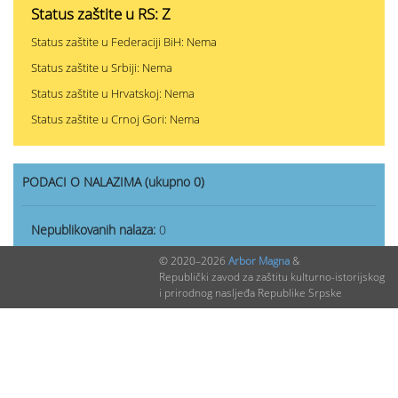
Status zaštite u RS: Z
Status zaštite u Federaciji BiH: Nema
Status zaštite u Srbiji: Nema
Status zaštite u Hrvatskoj: Nema
Status zaštite u Crnoj Gori: Nema
PODACI O NALAZIMA (ukupno 0)
Nepublikovanih nalaza:
0
Publikovanih nalaza:
0
© 2020–2026
Arbor Magna
&
Republički zavod za zaštitu kulturno-istorijskog
i prirodnog nasljeđa Republike Srpske