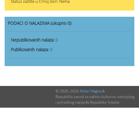
Status zaštite u Crnoj Gori: Nema
PODACI O NALAZIMA (ukupno 0)
Nepublikovanih nalaza:
0
Publikovanih nalaza:
0
© 2020–2026
Arbor Magna
&
Republički zavod za zaštitu kulturno-istorijskog
i prirodnog nasljeđa Republike Srpske