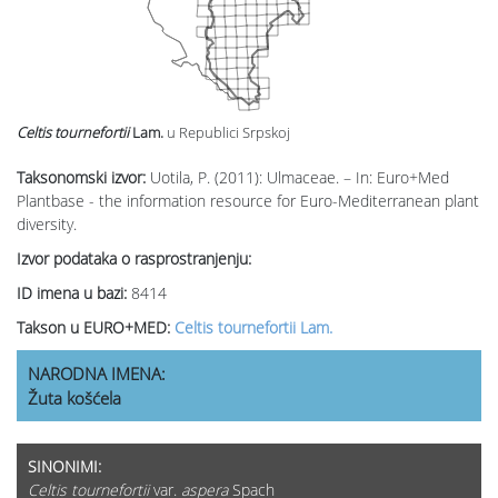
Celtis tournefortii
Lam.
u Republici Srpskoj
Taksonomski izvor:
Uotila, P. (2011): Ulmaceae. – In: Euro+Med
Plantbase - the information resource for Euro-Mediterranean plant
diversity.
Izvor podataka o rasprostranjenju:
ID imena u bazi:
8414
Takson u EURO+MED:
Celtis tournefortii Lam.
NARODNA IMENA:
Žuta košćela
SINONIMI:
Celtis tournefortii
var.
aspera
Spach