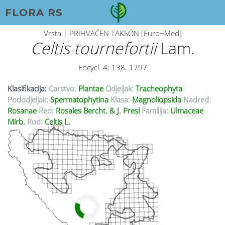
FLORA RS
Vrsta
|
PRIHVAĆEN TAKSON [Euro+Med]
Celtis tournefortii
Lam.
Encycl. 4: 138. 1797
Klasifikacija:
Carstvo:
Plantae
Odjeljak:
Tracheophyta
Pododjeljak:
Spermatophytina
Klasa:
Magnoliopsida
Nadred:
Rosanae
Red:
Rosales Bercht. & J. Presl
Familija:
Ulmaceae
Mirb.
Rod:
Celtis L.